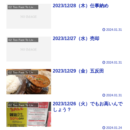
2023/12/28（木）仕事納め
02 Too Fast To Live Too Young To Die
2024.01.31
2023/12/27（水）売却
02 Too Fast To Live Too Young To Die
2024.01.31
2023/12/29（金）五反田
02 Too Fast To Live Too Young To Die
2024.01.31
2023/12/26（火）でもお高いんで
02 Too Fast To Live Too Young To Die
しょう？
2024.01.24