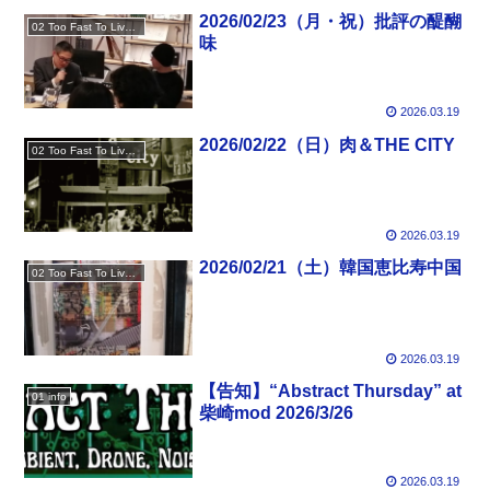
2026/02/23（月・祝）批評の醍醐
02 Too Fast To Live Too Young To Die
味
2026.03.19
2026/02/22（日）肉＆THE CITY
02 Too Fast To Live Too Young To Die
2026.03.19
2026/02/21（土）韓国恵比寿中国
02 Too Fast To Live Too Young To Die
2026.03.19
【告知】“Abstract Thursday” at
01 info
柴崎mod 2026/3/26
2026.03.19