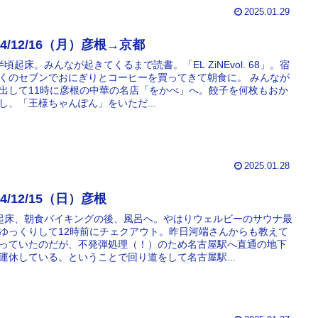
2025.01.29
24/12/16（月）彦根→京都
半頃起床。みんなが起きてくるまで読書。「EL ZiNEvol. 68」。宿
くのセブンでおにぎりとコーヒーを買ってきて朝食に。 みんなが
出して11時に彦根の中華の名店「をかべ」へ。餃子を何枚もおか
し、「王様ちゃんぽん」をいただ...
2025.01.28
24/12/15（日）彦根
起床、朝食バイキングの後、風呂へ。やはりウェルビーのサウナ最
ゆっくりして12時前にチェクアウト。昨日河端さんからも教えて
っていたのだが、不発弾処理（！）のため名古屋駅へ直通の地下
運休している。ということで回り道をして名古屋駅...