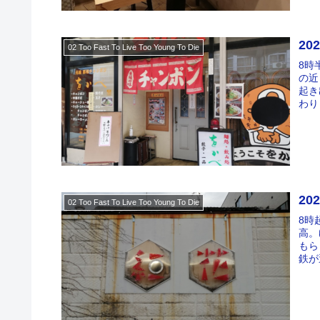
20
02 Too Fast To Live Too Young To Die
8時
の近
起き
わり
20
02 Too Fast To Live Too Young To Die
8時
高。
もら
鉄が