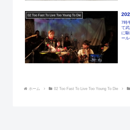
20
02 Too Fast To Live Too Young To Die
7時
て武
に駆
ール
ホーム
02 Too Fast To Live Too Young To Die