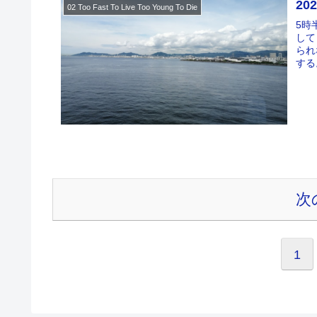
20
02 Too Fast To Live Too Young To Die
5時
して
られ
する
次
1