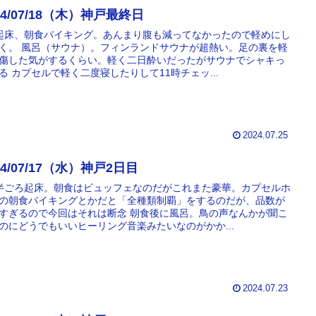
24/07/18（木）神戸最終日
起床、朝食バイキング。あんまり腹も減ってなかったので軽めにし
く。 風呂（サウナ）。フィンランドサウナが超熱い。足の裏を軽
傷した気がするくらい。軽く二日酔いだったがサウナでシャキっ
る カプセルで軽く二度寝したりして11時チェッ...
2024.07.25
24/07/17（水）神戸2日目
半ごろ起床。朝食はビュッフェなのだがこれまた豪華。カプセルホ
の朝食バイキングとかだと「全種類制覇」をするのだが、品数が
すぎるので今回はそれは断念 朝食後に風呂。鳥の声なんかが聞こ
のにどうでもいいヒーリング音楽みたいなのがかか...
2024.07.23