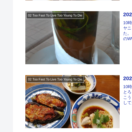
20
02 Too Fast To Live Too Young To Die
10
ヤニ
た。
のW
20
02 Too Fast To Live Too Young To Die
10
とろ
こう
して