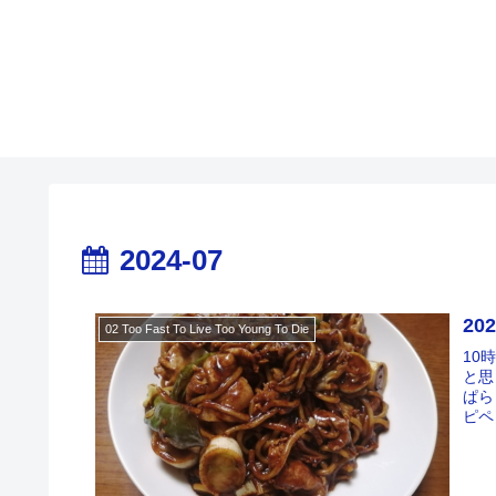
2024-07
20
02 Too Fast To Live Too Young To Die
10
と思
ぱら
ピペ