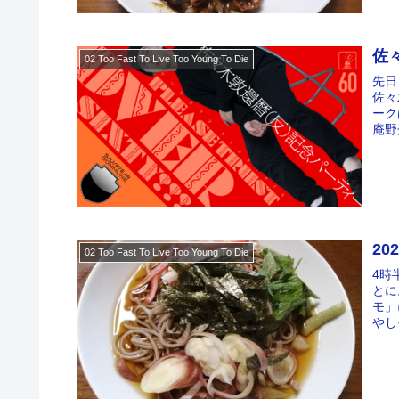
佐
02 Too Fast To Live Too Young To Die
先日
佐々
ーク
庵野
20
02 Too Fast To Live Too Young To Die
4時
とに
モ」
やし