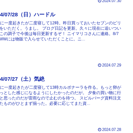
2024.07.30
24/07/28（日）ハードル
時に一度起きたが二度寝して12時。昨日買っておいたセブンのビリ
をいただく。うまし。 ブログ日記を更新。久々に現在に追いつい
この調子で今後は毎日更新するぞ！ ニイマリコさんに連絡。8/7
WWには物販で入らせていただくことに。ニ...
2024.07.29
24/07/27（土）気絶
時に一度起きたが二度寝して13時カルボナーラを作る。もっと卵が
っとした感じになるようにしたかったのだが。 夕食の買い物に行
と思ったのだが雷雨なので止むのを待つ。 スピルバーグ資料注文
たものがひとまず揃った。必要に応じてまた資...
2024.07.28