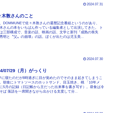
2024.07.31
々木敦さんのこと
、DOMMUNEで佐々木敦さんの還暦記念番組というのがあり、
木さんの本をいちばん作っている編集者として出演してきた。 ト
は三部構成で、音楽の話、映画の話、文学と新刊『成熟の喪失
秀明と〝父〟の崩壊』の話。ぼくが出たのは児玉美...
2024.07.30
24/07/29（月）がっくり
半に寝たのだが8時過ぎに目が覚めたのでそのまま起きてしまうこ
。朝食にトマトソースのホットサンド、目玉焼き、桃 「10年メ
に5月の記録（日記帳から主だった出来事を書き写す）。昼食は冷
そば 落語を一席聞きながら出かける支度して分...