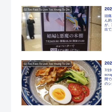
20
02 Too Fast To Live Too Young To Die
頭痛
ん的
が、
出て
20
02 Too Fast To Live Too Young To Die
7/
sc
間で
のシ