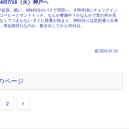
24/07/16（火）神戸へ
半起床。眠い。6時40分のバスで羽田へ。８時半頃にチェックイン
コーヒーとサンドイッチ。なんか整備中？かなんかで窓の外が見
なくてつまらない すぐに搭乗が始まり、9時5分には定刻通り出発
。滑走路待ちなのか、動き出してから20分以...
2024.07.23
のページ
次
2
へ