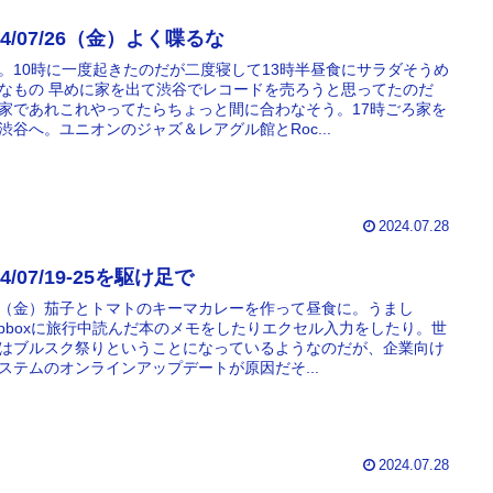
24/07/26（金）よく喋るな
。10時に一度起きたのだが二度寝して13時半昼食にサラダそうめ
なもの 早めに家を出て渋谷でレコードを売ろうと思ってたのだ
家であれこれやってたらちょっと間に合わなそう。17時ごろ家を
渋谷へ。ユニオンのジャズ＆レアグル館とRoc...
2024.07.28
24/07/19-25を駆け足で
19（金）茄子とトマトのキーマカレーを作って昼食に。うまし
rapboxに旅行中読んだ本のメモをしたりエクセル入力をしたり。世
はブルスク祭りということになっているようなのだが、企業向け
ステムのオンラインアップデートが原因だそ...
2024.07.28