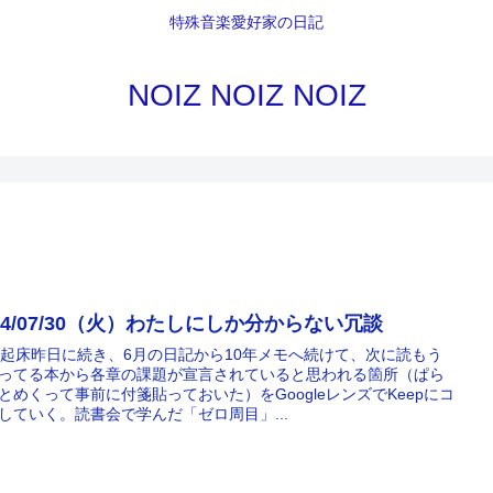
特殊音楽愛好家の日記
NOIZ NOIZ NOIZ
24/07/30（火）わたしにしか分からない冗談
時起床昨日に続き、6月の日記から10年メモへ続けて、次に読もう
ってる本から各章の課題が宣言されていると思われる箇所（ぱら
とめくって事前に付箋貼っておいた）をGoogleレンズでKeepにコ
していく。読書会で学んだ「ゼロ周目」...