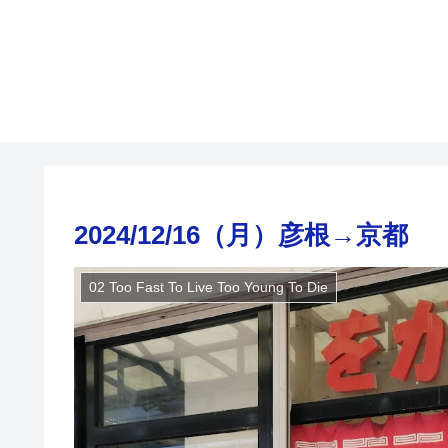
2024/12/16（月）彦根→京都
02 Too Fast To Live Too Young To Die