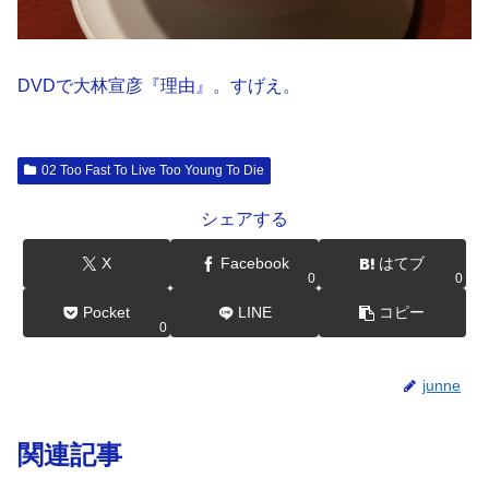
DVDで大林宣彦『理由』。すげえ。
02 Too Fast To Live Too Young To Die
シェアする
X
Facebook
はてブ
0
0
Pocket
LINE
コピー
0
junne
関連記事