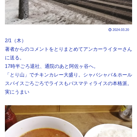
2024.03.20
2/1（木）
著者からのコメントをとりまとめてアンカーライターさん
に送る。
17時半ごろ退社、通院のあと阿佐ヶ谷へ。
「とり山」でチキンカレー大盛り。シャバシャバ＆ホール
スパイスごろごろでライスもバスマティライスの本格派。
実にうまい