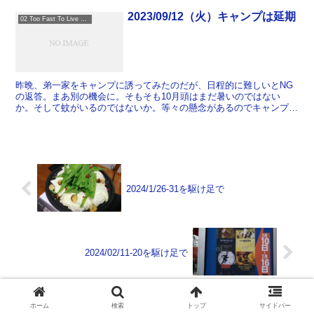
2023/09/12（火）キャンプは延期
02 Too Fast To Live Too Young To Die
昨晩、弟一家をキャンプに誘ってみたのだが、日程的に難しいとNG
の返答。まあ別の機会に。そもそも10月頭はまだ暑いのではない
か。そして蚊がいるのではないか。等々の懸念があるのでキャンプ練
習はもうちょっと先にしようということになる。11月頭とか...
2024/1/26-31を駆け足で
2024/02/11-20を駆け足で
ホーム
検索
トップ
サイドバー