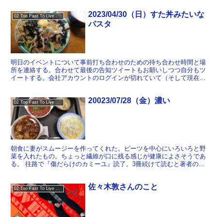
2023/04/30（日）すた丼みたいな
02 Too Fast To Live Too Young To Die
パスタ
明日のイベントについて事前打ち合わせのための待ち合わせ時間と場
所を連絡する。合わせて最後の告知ツイートもお願いしつつ自分もツ
イートする。会社アカウントのログインが切れていて（そして現在の
パスワードがわからなくて）入れず、とりあえず個人アカウ...
20023/07/28（金）濃い
02 Too Fast To Live Too Young To Die
朝食に妻がスムージーを作ってくれた。ビーツを中心にいろいろと野
菜を入れたもの。ちょっと繊維が口に残る感じが健康によさそうであ
る。 往路で『傷だらけのカミーユ』読了。3冊続けて読むと著者の
「やり口」にも馴れてきたが、一方でシリーズを通して読ん...
佐々木敦さんのこと
02 Too Fast To Live Too Young To Die