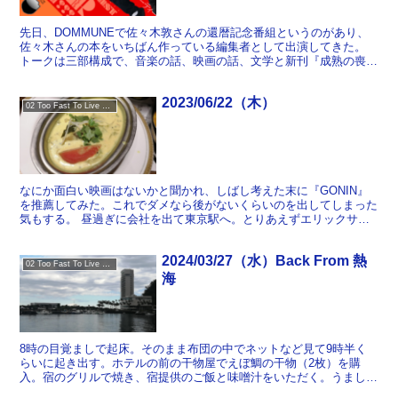
先日、DOMMUNEで佐々木敦さんの還暦記念番組というのがあり、
佐々木さんの本をいちばん作っている編集者として出演してきた。
トークは三部構成で、音楽の話、映画の話、文学と新刊『成熟の喪
失 庵野秀明と〝父〟の崩壊』の話。ぼくが出たのは児玉美...
2023/06/22（木）
02 Too Fast To Live Too Young To Die
なにか面白い映画はないかと聞かれ、しばし考えた末に『GONIN』
を推薦してみた。これでダメなら後がないくらいのを出してしまった
気もする。 昼過ぎに会社を出て東京駅へ。とりあえずエリックサウ
スでフィッシュミールス。久しぶり！ そのまま日本橋→...
2024/03/27（水）Back From 熱
02 Too Fast To Live Too Young To Die
海
8時の目覚ましで起床。そのまま布団の中でネットなど見て9時半く
らいに起き出す。ホテルの前の干物屋でえぼ鯛の干物（2枚）を購
入。宿のグリルで焼き、宿提供のご飯と味噌汁をいただく。うまし。
10時半くらいにチェックアウト。来宮駅まで歩く。大した...