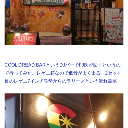
COOL DREAD BARというDJバーでFJ氏が回すというの
で行ってみた。レゲエ箱なので低音がよく出る。2セット
目のレゲエ7インチ攻勢からのラリーズという流れ最高