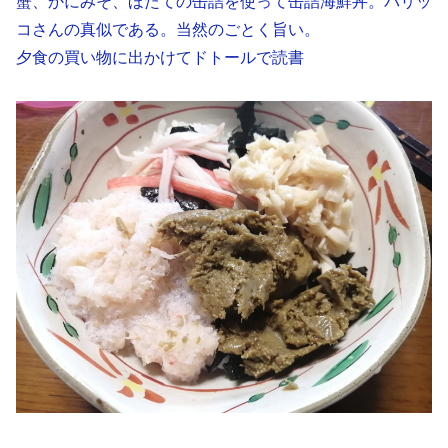
蟹、かにみそ、ほたての缶詰を使って缶詰海鮮丼。パリッ
コさんの真似である。当然のごとく旨い。
夕食の買い物に出かけてドトールで読書