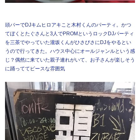
頭バーでDJキムヒロアキこと木村くんのパーティ。かつ
てぼくとたぐさんと3人でPROMというロックDJパーティ
を三茶でやっていた瀧坂くんがひさびさにDJをやるとい
うので行ってきた。ハウス中心にオールジャンルという感
じ？偶然に来ていた親子連れがいて、お子さんが楽しそう
に踊っててピースな雰囲気