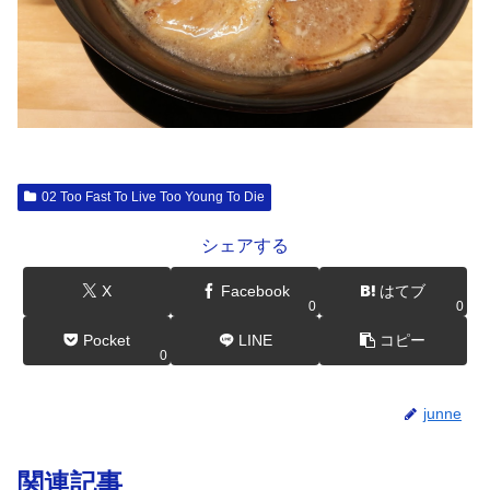
02 Too Fast To Live Too Young To Die
シェアする
X
Facebook
はてブ
0
0
Pocket
LINE
コピー
0
junne
関連記事