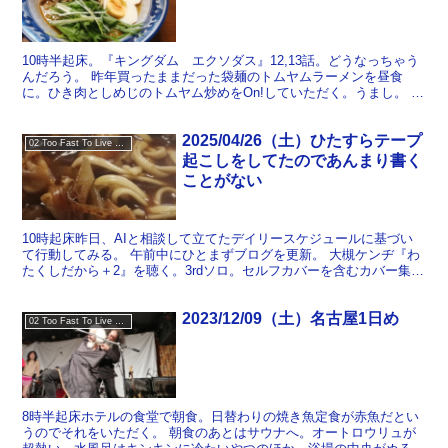
10時半起床。『キングダム エクソダス』12,13話。どうなっちゃう
んだろう。 昨年買ったままだった袋麺のトムヤムラーメンを昼食
に。ひき肉としめじのトムヤム炒めをOn!していただく。うまし。 部
屋の掃除をしてから東中野へ。鍼。肩の軽い筋トレ...
2025/04/26（土）ひたすらテープ
02 Too Fast To Live Too Young To Die
起こしをしてたのであんまり書く
ことがない
10時起床昨日、AIと相談して立てたデイリースケジュールに基づい
て行動してみる。 午前中にひとまずブログを更新。 大槻ケンヂ『わ
たくしだから＋2』を聴く。3rdソロ。セルフカバーを含むカバー集。
アレンジがなんというかオーソドックスなバンド編...
2023/12/09（土）名古屋1日め
02 Too Fast To Live Too Young To Die
8時半起床ホテルの食堂で朝食。日替わりの焼き魚定食が赤魚だとい
うのでそれをいただく。 朝食のあとはサウナへ。オートロウリュが