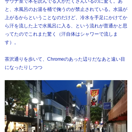
サウナ室で本を読んでる人がたくさんいるのに驚く。あ
と、水風呂のお湯を桶で掬うのが禁止されている。水温が
上がるからということなのだけど、冷水を手足にかけてか
ら汗を流した上で水風呂に入る、という流れが普通かと思
ってたのでこれまた驚く（汗自体はシャワーで流しま
す）。
茶沢通りを歩いて、Chromeのあった辺りだなあと遠い目
になったりしつつ