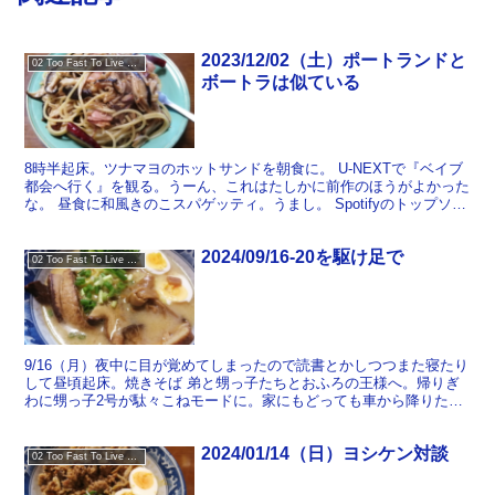
2023/12/02（土）ポートランドと
02 Too Fast To Live Too Young To Die
ボートラは似ている
8時半起床。ツナマヨのホットサンドを朝食に。 U-NEXTで『ベイブ
都会へ行く』を観る。うーん、これはたしかに前作のほうがよかった
な。 昼食に和風きのこスパゲッティ。うまし。 Spotifyのトップソン
グというのを確認してみたが、全然記憶に...
2024/09/16-20を駆け足で
02 Too Fast To Live Too Young To Die
9/16（月）夜中に目が覚めてしまったので読書とかしつつまた寝たり
して昼頃起床。焼きそば 弟と甥っ子たちとおふろの王様へ。帰りぎ
わに甥っ子2号が駄々こねモードに。家にもどっても車から降りたく
ないと泣きわめき、車から降ろしたと思えば家に入りた...
2024/01/14（日）ヨシケン対談
02 Too Fast To Live Too Young To Die