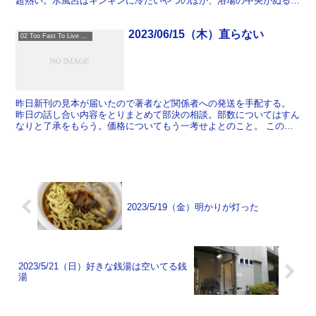
超熱い。水風呂はキンキンに冷たいやつのほか、浴場の中央がぬるめ
ででかいプールみたいになっている。休憩スペースにはイン...
2023/06/15（木）直らない
02 Too Fast To Live Too Young To Die
昨日新刊の見本が届いたので著者など関係者への発送を手配する。
昨日の話し合い内容をとりまとめて部決の相談。部数についてはすん
なりと了承をもらう。価格についてもう一考せよとのこと。 このと
ころずっと問題が発生していたメールの設定を見てもらった...
2023/5/19（金）明かりが灯った
2023/5/21（日）好きな銭湯は空いてる銭
湯