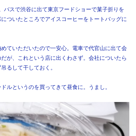
起床。バスで渋谷に出て東京フードショーで菓子折りを
席についたところでアイスコーヒーをトートバッグに
納めていただいたので一安心。電車で代官山に出て会
のだが、これという店に出くわさず。会社についたら
ず吊るして干しておく。
ードルというのを買ってきて昼食に。うまし。