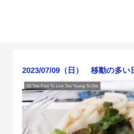
2023/07/09（日） 移動の多
02 Too Fast To Live Too Young To Die