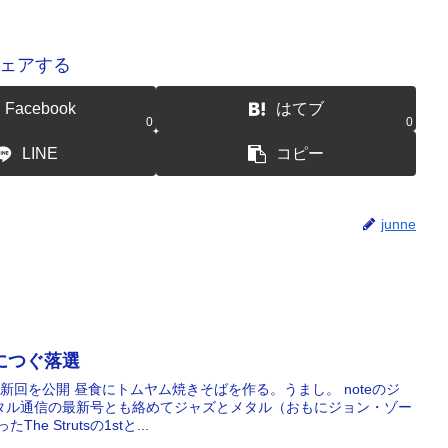
ェアする
Facebook
はてブ
0
0
LINE
コピー
junne
選につぐ落選
新回を公開 昼食にトムヤム焼きそばを作る。うまし。 noteのジ
タル通信の最新号とも絡めてジャズとメタル（おもにジョン・ゾー
 Strutsの1stと...