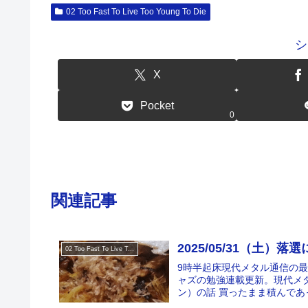
02 Too Fast To Live Too Young To Die
シ
X
Pocket
0
関連記事
2025/05/31（土）落
02 Too Fast To Live Too Young To Die
9時半起床現代メタル通信の最
ャズの勉強連載更新。現代メ
ン）の話 買ったまま積んであったThe