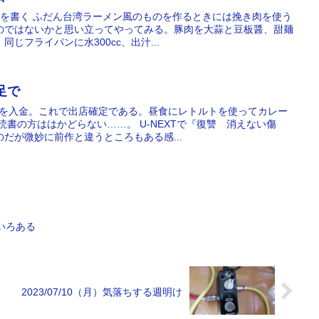
ージを書く ふだん台湾ラーメン風のものを作るときには挽き肉を使う
のではないかと思い立ってやってみる。豚肉を大蒜と豆板醤、甜麺
じフライパンに水300cc、出汁...
け足で
費を入金。これで出店確定である。昼食にレトルトを使ってカレー
読書の方ははかどらない……。 U-NEXTで『復讐 消えない傷
だが微妙に前作と違うところもある感...
ろいろある
2023/07/10（月）気落ちする週明け