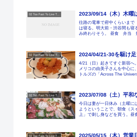
2023/09/14（木）木
02 Too Fast To Live Too Young To Die
往路の電車で府中くらいまで
は寝る。明大前・渋谷間も寝
み終わりそう。 昼食 弁当 
2024/04/21-30を駆け
02 Too Fast To Live Too Young To Die
4/21（日）起きてすぐ新宿へ。
メリコの由美子さんを中心に
トルズの「Across The Univers
2023/07/08（土）平
02 Too Fast To Live Too Young To Die
今日は妻が一日休み（土曜に
ようということで、朝食（ス
上」で刺し身などを買う。昼食
2025/05/15（木）営業
02 Too Fast To Live Too Young To Die