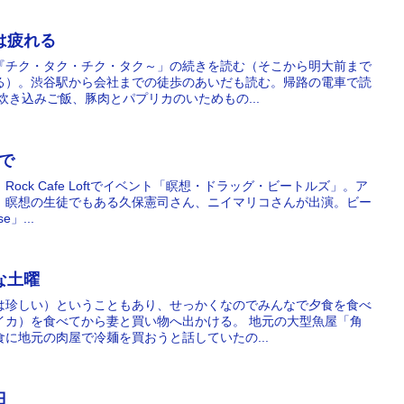
曜は疲れる
『チク・タク・チク・タク～」の続きを読む（そこから明大前まで
る）。渋谷駅から会社までの徒歩のあいだも読む。帰路の電車で読
炊き込みご飯、豚肉とパプリカのいためもの...
足で
Rock Cafe Loftでイベント「瞑想・ドラッグ・ビートルズ」。ア
、瞑想の生徒でもある久保憲司さん、ニイマリコさんが出演。ビー
e」...
和な土曜
は珍しい）ということもあり、せっかくなのでみんなで夕食を食べ
イカ）を食べてから妻と買い物へ出かける。 地元の大型魚屋「角
に地元の肉屋で冷麺を買おうと話していたの...
日