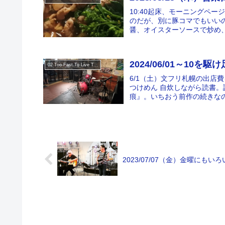
10:40起床、モーニングペ
のだが、別に豚コマでもいい
醤、オイスターソースで炒め、同
2024/06/01～10を駆
02 Too Fast To Live Too Young To Die
6/1（土）文フリ札幌の出店
つけめん 自炊しながら読書。
痕』。いちおう前作の続きなの
2023/07/07（金）金曜にもい