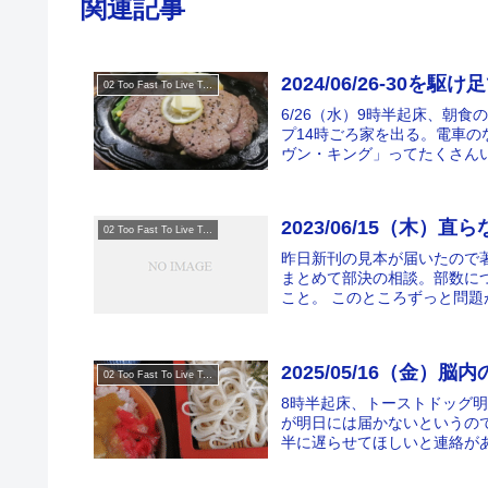
関連記事
2024/06/26-30を駆け
02 Too Fast To Live Too Young To Die
6/26（水）9時半起床、朝
プ14時ごろ家を出る。電車
ヴン・キング」ってたくさんい
2023/06/15（木）直
02 Too Fast To Live Too Young To Die
昨日新刊の見本が届いたので
まとめて部決の相談。部数に
こと。 このところずっと問題
2025/05/16（金）脳
02 Too Fast To Live Too Young To Die
8時半起床、トーストドッグ
が明日には届かないというので
半に遅らせてほしいと連絡があ