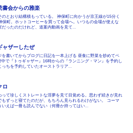
雪の読書会からの雅楽
、そのとおり結構積もっている。 神保町に向かうが京王線が15分く
に神保町。ホットコーヒーを買って会場へ。いつもの会場が使えな
だったのだけれど、道案内動画を見て...
トゥギャザーしたぜ
ジを書いてからブログに日記を一本上げる 昼食に野菜を炒めてペ
マズ府中で『トゥギャザー』16時からの『ランニング・マン』を予約し
っちを予約していたオーストラリア...
ンクロ
わって珍しくストレートな淫夢を見て目覚める。思わず続きが見れ
でもずっと寝てたのだが、もちろん見られるわけがない。 コーマ
いえば一冊も読んでない（何冊か持ってはい...