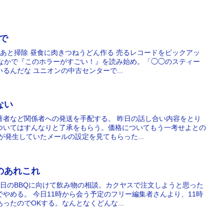
足で
食のあと掃除 昼食に肉きつねうどん作る 売るレコードをピックアッ
のなかで『このホラーがすごい！』を読み始め。「◯◯のスティー
るんだな ユニオンの中古センターで...
らない
著者など関係者への発送を手配する。 昨日の話し合い内容をとり
ついてはすんなりと了承をもらう。価格についてもう一考せよとの
が発生していたメールの設定を見てもらった...
内のあれこれ
明日のBBQに向けて飲み物の相談。カクヤスで注文しようと思った
やめる。 今日11時から会う予定のフリー編集者さんより、11時
ったのでOKする。なんとなくどんな...