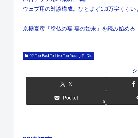
ウェブ用の対談構成。ひとまず1.3万字くら
京極夏彦『塗仏の宴 宴の始末』を読み始める
02 Too Fast To Live Too Young To Die
シ
X
Pocket
0