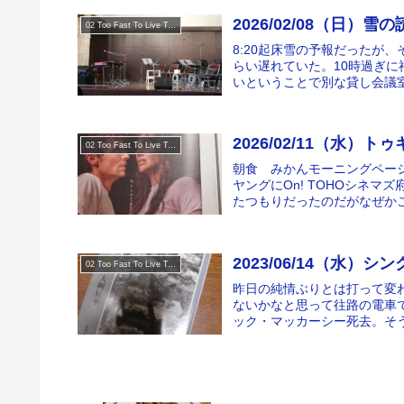
2026/02/08（日）
02 Too Fast To Live Too Young To Die
8:20起床雪の予報だったが
らい遅れていた。10時過ぎ
いということで別な貸し会議室
2026/02/11（水）
02 Too Fast To Live Too Young To Die
朝食 みかんモーニングペー
ヤングにOn! TOHOシネ
たつもりだったのだがなぜかこ
2023/06/14（水）シ
02 Too Fast To Live Too Young To Die
昨日の純情ぶりとは打って変
ないかなと思って往路の電車
ック・マッカーシー死去。そう