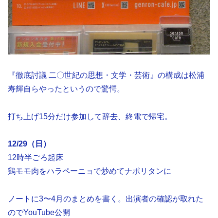
『徹底討議 二〇世紀の思想・文学・芸術』の構成は松浦
寿輝自らやったというので驚愕。
打ち上げ15分だけ参加して辞去、終電で帰宅。
12/29（日）
12時半ごろ起床
鶏モモ肉をハラペーニョで炒めてナポリタンに
ノートに3〜4月のまとめを書く。出演者の確認が取れた
のでYouTube公開