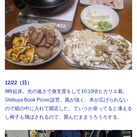
12/22（日）
9時起床。光の速さで身支度をして10:10頃ヒカリエ着。
Shibuya Book Picnic設営。風が強く、本が広げられない
ので箱の中に入れて開店した。ていうか座ってると凍える
し椅子も飛ばされるので、畳んだままうろうろする。