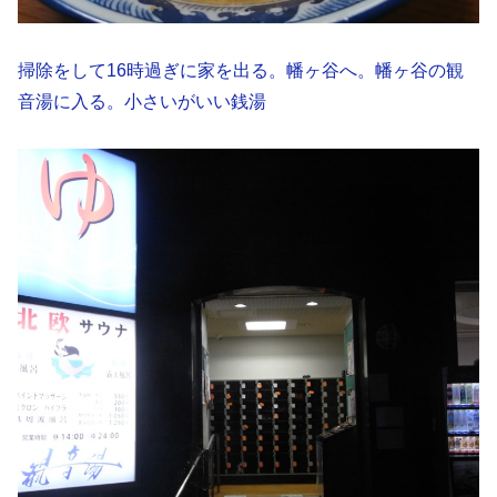
掃除をして16時過ぎに家を出る。幡ヶ谷へ。幡ヶ谷の観
音湯に入る。小さいがいい銭湯