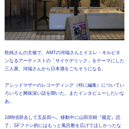
乾純さんの主催で、AMTの河端さんとイエレ・キルピネ
ンなるアーティストの「サイケデリック」をテーマにした
三人展。河端さんから日本酒をごちそうになる。
アシッドマザーのレコーディング（特に編集）についてい
ろいろと興味深い話を聞いた。またインタビューしたいな
あ。
18時頃辞去して五反田へ。移動中に山田宗樹『鑑定』読
了。SFファン的にはもっと風呂敷を広げてほしかったな