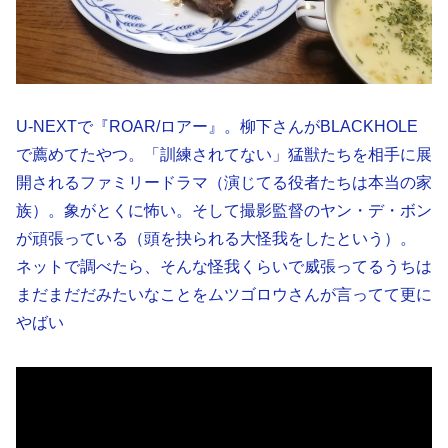
U-NEXTで『ROAR/ロアー』。柳下さんがBLACKHOLE
で薦めてたやつ。「訓練されてない」猛獣たちを相手に展
開されるファミリードラマ（演じてる役者たちは本当の家
族）。象がとくに怖い。そして撮影監督のヤン・デ・ボン
が頑張っている（頭を抉られる大怪我をしたという）。
ネットで調べたら、そんな怪我くらいで威張ってるうちは
まだまだだみたいなことをムツゴロウさんが言ってて更に
やばい