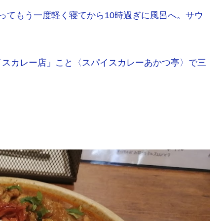
ってもう一度軽く寝てから10時過ぎに風呂へ。サウ
イスカレー店」こと〈スパイスカレーあかつ亭〉で三