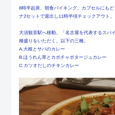
8時半起床、朝食バイキング。カプセルにもど
ナ2セットで退出し11時半頃チェックアウト。
大須観音駅へ移動。「名古屋を代表するスパ
種盛りをいただく。以下の三種。
A.大根とサバのカレー
B.ほうれん草とカボチャポタージュカレー
C.カツオだしのチキンカレー