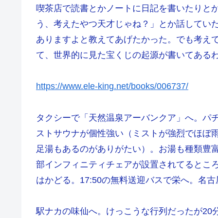
喫茶店で読書とかノートに日記を書いたりと
う、考えたやつ天才じゃね？」とか話してい
ありますよと教えてあげたかった。でも考え
て、世界的に見た宝くじの起源が書いてある
https://www.ele-king.net/books/006737/
タクシーで「天然温泉アーバンクア」へ。パ
ストサウナが個性強い（ミストが強烈でほぼ
足湯もあるのがありがたい）。お湯も種類豊
部インフィニティチェアが設置されてるとこ
はかどる。17:50の無料送迎バスで栄へ。名
駅ナカの味仙へ。けっこうな行列だったが20