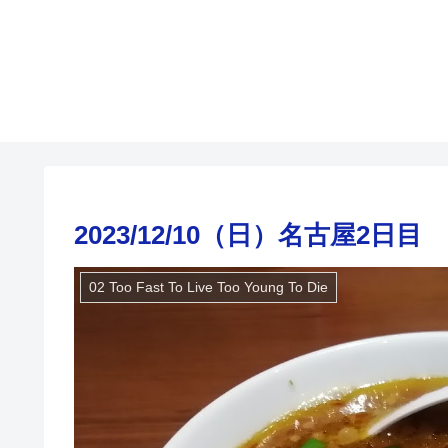
2023/12/10（日）名古屋2日目
02 Too Fast To Live Too Young To Die