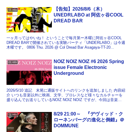
【告知】2026/8/6（木）
01 info
UNEDRLABO at 阿佐ヶ谷COOL
DREAD BAR
一ヶ月ってはやいね！ ということで毎月第ー木曜に阿佐ヶ谷COOL
DREAD BARで開催されている実験パーティ「UNDERLABO」は今週
木曜です。 0806 Thu. 2026 @ Col Dread Bar Asagaya-TT-20...
NOIZ NOIZ NOIZ #6 2026 Spring
01 info
issue Female Electronic
Underground
2026/5/10 追記 末尾に通販サイトへのリンクを追加しました 内容紹
介 いつも音楽以外に映画、文学、プロレスなど様々なカルチャーを
盛り込んでお送りしているNOIZ NOIZ NOIZ ですが、今回は音楽一
本。女性エレクトロニック・ミュ...
8/29 21:00～ 『デヴィッド・ク
01 info
ローネンバーグの進化と倒錯』＠
DOMMUNE