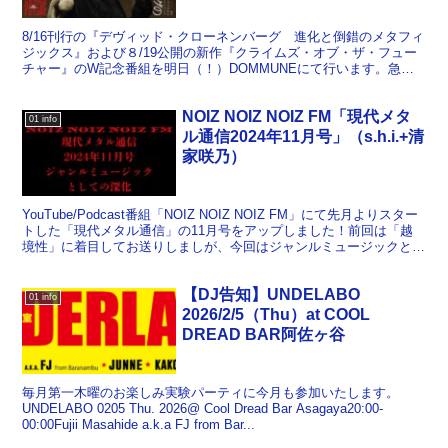
8/16刊行の『デヴィッド・クローネンバーグ 進化と倒錯のメタフィ
ジックス』および８/19公開の新作『クライムズ・オブ・ザ・フュー
チャー』のW記念番組を明日（！）DOMMUNEにて行います。急に
決まったのですが頑張って司会します！ 8/29...
NOIZ NOIZ NOIZ FM「現代メタ
01 info
ル通信2024年11月号」（s.h.i.+清
家咲乃）
YouTube/Podcast番組「NOIZ NOIZ NOIZ FM」にて先月よりスター
トした「現代メタル通信」の11月号をアップしました！前回は「越
境性」に着目してお送りしましが、今回はジャンルミュージックとし
て深化するメタルの現在をお...
【DJ告知】UNDELABO
01 info
2026/2/5（Thu）at COOL
DREAD BAR阿佐ヶ谷
毎月第一木曜のお楽しみ実験パーティに今月も参加いたします。
UNDELABO 0205 Thu. 2026@ Cool Dread Bar Asagaya20:00-
00:00Fujii Masahide a.k.a FJ from Bar...