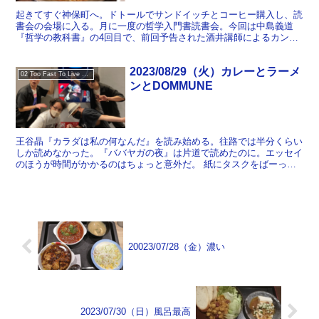
起きてすぐ神保町へ。ドトールでサンドイッチとコーヒー購入し、読
書会の会場に入る。月に一度の哲学入門書読書会。今回は中島義道
『哲学の教科書』の4回目で、前回予告された酒井講師によるカント
の引用文読解から始まる。これが実に鮮やかで舌を巻いた。当...
2023/08/29（火）カレーとラーメ
02 Too Fast To Live Too Young To Die
ンとDOMMUNE
王谷晶『カラダは私の何なんだ』を読み始める。往路では半分くらい
しか読めなかった。『ババヤガの夜』は片道で読めたのに。エッセイ
のほうが時間がかかるのはちょっと意外だ。 紙にタスクをばーっと
書き出し、Notionに落としていく。ひさびさにポモド...
20023/07/28（金）濃い
2023/07/30（日）風呂最高