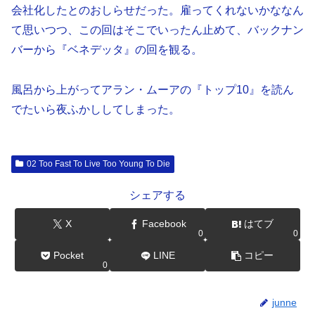
会社化したとのおしらせだった。雇ってくれないかななん
て思いつつ、この回はそこでいったん止めて、バックナン
バーから『ベネデッタ』の回を観る。
風呂から上がってアラン・ムーアの『トップ10』を読ん
でたいら夜ふかししてしまった。
02 Too Fast To Live Too Young To Die
シェアする
X
Facebook
はてブ
0
0
Pocket
LINE
コピー
0
junne