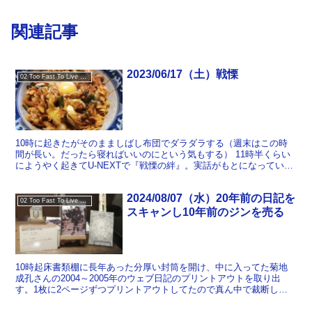
関連記事
2023/06/17（土）戦慄
02 Too Fast To Live Too Young To Die
10時に起きたがそのまましばし布団でダラダラする（週末はこの時
間が長い。だったら寝ればいいのにという気もする） 11時半くらい
にようやく起きてU-NEXTで『戦慄の絆』。実話がもとになっている
というのだがどの程度脚色されてるのだろうか。原作...
2024/08/07（水）20年前の日記を
02 Too Fast To Live Too Young To Die
スキャンし10年前のジンを売る
10時起床書類棚に長年あった分厚い封筒を開け、中に入ってた菊地
成孔さんの2004～2005年のウェブ日記のプリントアウトを取り出
す。1枚に2ページずつプリントアウトしてたので真ん中で裁断して
順番どおりに並べてスキャンしていく。いきなりドミニ...