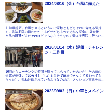
2024/08/16（金）台風に備えた
02 Too Fast To Live Too Young To Die
11時頃起床。台風が来るというので家族ともどもそれに備える気持
ち。賞味期限の切れかかてるピザがあるのでそれを昼食に 昼食後、
台風の影響がまだそれほどでもなさそうなので妻は美容院に行った
『宇宙・動物・資本主義稲葉振一郎対話集』を読み進める 夕...
2026/01/14（水）評価・チャレン
02 Too Fast To Live Too Young To Die
ジ・二作目
16時からコーチングの時間を取ってもらっていたのだが、その前の
受電が長引いて20分押し（しかも自分で解決できなくて変わっても
らった）。概ね評価されているようなのだが、クッション言葉を意識
するよう言われる。不思議なもので、ぼくは文章（特にメー...
2023/09/03（日）中華とスペイン
02 Too Fast To Live Too Young To Die