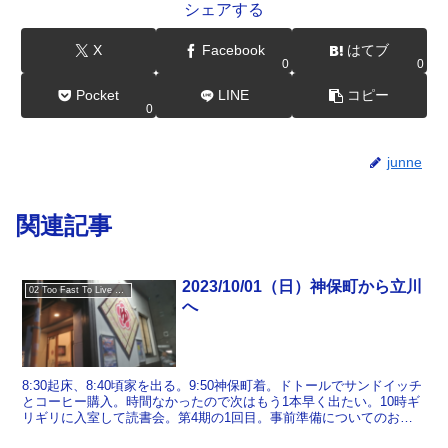
シェアする
X
Facebook
はてブ
0
0
Pocket
LINE
コピー
0
junne
関連記事
2023/10/01（日）神保町から立川
02 Too Fast To Live Too Young To Die
へ
8:30起床、8:40頃家を出る。9:50神保町着。ドトールでサンドイッチ
とコーヒー購入。時間なかったので次はもう1本早く出たい。10時ギ
リギリに入室して読書会。第4期の1回目。事前準備についてのおさ
らいで、一読していたもののほとんど忘れて...