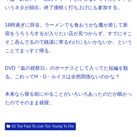
いうネタが頻出。終了後軽く打ち上げにも参加する。
16時過ぎに辞去。ラーメンでも食おうかな魔が差して新
宿をうろうろするが入りたい店が見つからず。すでにそこ
そこ呑んでるので銭湯に寄るわけにもいかないか、という
ことでまっすぐ帰る。
DVD『血の祝祭日』のボーナスとして入ってた短編を観
る。これってH・G・ルイスは全然関係ないのかな？
本来なら寝る前にやることがいろいろあったのだが眠かっ
たのでそのまま就寝。
02 Too Fast To Live Too Young To Die