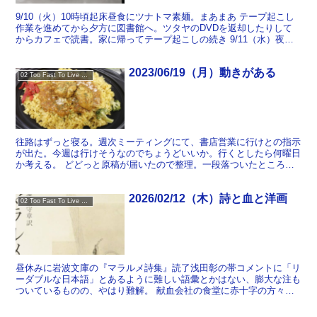
9/10（火）10時頃起床昼食にツナトマ素麺。まあまあ テープ起こし
作業を進めてから夕方に図書館へ。ツタヤのDVDを返却したりして
からカフェで読書。家に帰ってテープ起こしの続き 9/11（水）夜中
に目が覚めて眠れなくなったので起きて布団の中...
2023/06/19（月）動きがある
02 Too Fast To Live Too Young To Die
往路はずっと寝る。週次ミーティングにて、書店営業に行けとの指示
が出た。今週は行けそうなのでちょうどいいか。行くとしたら何曜日
か考える。 どどっと原稿が届いたので整理。一段落ついたところで
昼食。近所のスーパーの「タンドリー風キーマカレー」に「...
2026/02/12（木）詩と血と洋画
02 Too Fast To Live Too Young To Die
昼休みに岩波文庫の『マラルメ詩集』読了浅田彰の帯コメントに「リ
ーダブルな日本語」とあるように難しい語彙とかはない、膨大な注も
ついているものの、やはり難解。 献血会社の食堂に赤十字の方々が
やってきて献血するというもの。献血してる時間もちゃんと...