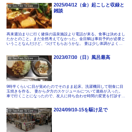
2025/04/12（金）起こしと収録と
02 Too Fast To Live Too Young To Die
雑談
再来週泊まりに行く健保の温泉施設より電話が来る。食事は決めまし
たかとのこと。まだ全然考えてなかった。金目鯛は事前予約が必要と
いうことなんだけど、つけてもらおうかな。 妻は少し体調がよくな
ったとのことで仕事に行った。 bandcampでメタル...
2023/07/30（日）風呂最高
02 Too Fast To Live Too Young To Die
9時半くらいに目が覚めたのでそのまま起床。洗濯機回して朝食に目
玉焼きを作る。 妻から夕方のスケジュールについて連絡が入った。
車で行くことになったので、友人に待ち合わせ時間の変更を打診す
る。17時すぎの送迎バスに乗るつもりだったのだが、暑いこ...
2024/09/10-15を駆け足で
02 Too Fast To Live Too Young To Die