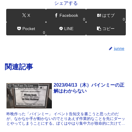
シェアする
X
Facebook
はてブ
0
0
Pocket
LINE
コピー
0
junne
関連記事
2023/04/13（木）バインミーの正
02 Too Fast To Live Too Young To Die
解はわからない
昨晩作った「バインミー」 イベント告知文を書こうと思ったのだ
が、なかなか手が動かないのでとりあえず作業的なことを先にダーッ
とやってしまうことにする。ぼくはやはり集中力が致命的に欠けてる
ので、ポモドーロ・テクニックみたいなことをやるよりは、一...