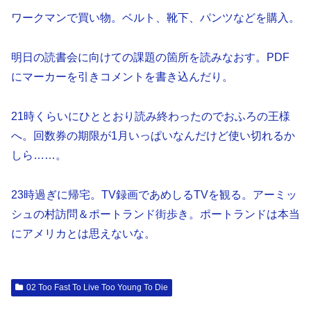
ワークマンで買い物。ベルト、靴下、パンツなどを購入。
明日の読書会に向けての課題の箇所を読みなおす。PDF
にマーカーを引きコメントを書き込んだり。
21時くらいにひととおり読み終わったのでおふろの王様
へ。回数券の期限が1月いっぱいなんだけど使い切れるか
しら……。
23時過ぎに帰宅。TV録画であめしるTVを観る。アーミッ
シュの村訪問＆ポートランド街歩き。ポートランドは本当
にアメリカとは思えないな。
02 Too Fast To Live Too Young To Die