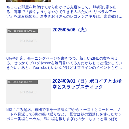
ちょっと部屋を片付けてから出かける支度をして、1時頃に家を出
る。電車で『歩くようなはやさで生きる人のための リベラルアー
ツ』を読み始めた。倉本さおりさんのレコメンスキルは、家庭教師時
代に培ったものとわかって腑に落ちるものがある。2時すぎに立...
2025/05/06（火）
02 Too Fast To Live Too Young To Die
8時半起床。モーニングページを書きつつ、新しいZINEの案を考え
る。せっかくブログやnoteを毎日書いてるんだからもっと活かしてい
きたい。あと、YouTubeもいいんだけどオフラインのイベントもやり
たいんだよな。 大阪のゴリラホールで宿泊プ...
2024/09/01（日）ポロイチと太極
02 Too Fast To Live Too Young To Die
拳とスラップスティック
8時半ごろ起床。布団で本を一章読んでからトーストとコーヒー。ノ
ートを見返して8月の振り返りなど。 昼食は鶏の酒蒸しを使ったサッ
ポロ一番塩らーめん。鶏に塩を振りすぎたのか、ちょっと塩っぱかっ
たかもしれない。 腹の調子が悪く、太極拳に遅刻。2週...