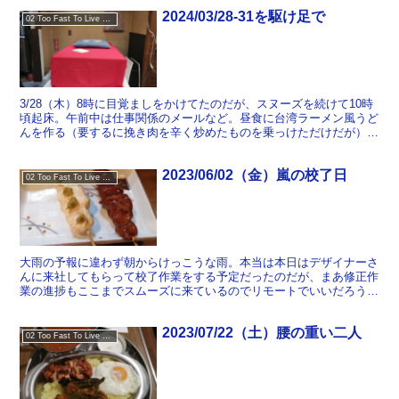
2024/03/28-31を駆け足で
02 Too Fast To Live Too Young To Die
3/28（木）8時に目覚ましをかけてたのだが、スヌーズを続けて10時
頃起床。午前中は仕事関係のメールなど。昼食に台湾ラーメン風うど
んを作る（要するに挽き肉を辛く炒めたものを乗っけただけだが）。
夕食後、DVD『マスター・オブ・リアル・カンフ...
2023/06/02（金）嵐の校了日
02 Too Fast To Live Too Young To Die
大雨の予報に違わず朝からけっこうな雨。本当は本日はデザイナーさ
んに来社してもらって校了作業をする予定だったのだが、まあ修正作
業の進捗もここまでスムーズに来ているのでリモートでいいだろうと
いうことにする。 昼前に一通り朱字を送り終えて昼食に。...
2023/07/22（土）腰の重い二人
02 Too Fast To Live Too Young To Die