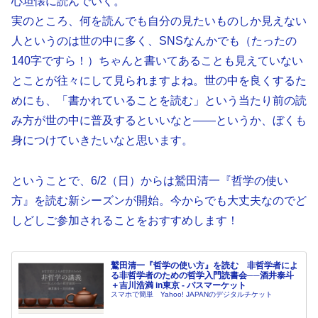
心坦懐に読んでいく。
実のところ、何を読んでも自分の見たいものしか見えない
人というのは世の中に多く、SNSなんかでも（たったの
140字ですら！）ちゃんと書いてあることも見えていない
とことが往々にして見られますよね。世の中を良くするた
めにも、「書かれていることを読む」という当たり前の読
み方が世の中に普及するといいなと――というか、ぼくも
身につけていきたいなと思います。
ということで、6/2（日）からは鷲田清一『哲学の使い
方』を読む新シーズンが開始。今からでも大丈夫なのでど
しどしご参加されることをおすすめします！
鷲田清一『哲学の使い方』を読む 非哲学者によ
る非哲学者のための哲学入門読書会──酒井泰斗
＋吉川浩満 in東京 - パスマーケット
スマホで簡単 Yahoo! JAPANのデジタルチケット