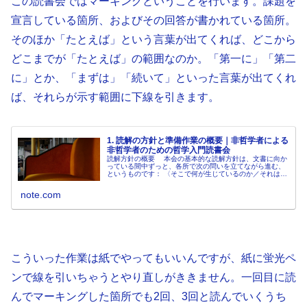
この読書会ではマーキングということを行います。課題を
宣言している箇所、およびその回答が書かれている箇所。
そのほか「たとえば」という言葉が出てくれば、どこから
どこまでが「たとえば」の範囲なのか。「第一に」「第二
に」とか、「まずは」「続いて」といった言葉が出てくれ
ば、それらが示す範囲に下線を引きます。
1. 読解の方針と準備作業の概要｜非哲学者による
非哲学者のための哲学入門読書会
読解方針の概要 本会の基本的な読解方針は、文書に向か
っている間中ずっと、各所で次の問いを立てながら進む、
というものです： 〈そこで何が生じているのか／それは如
何にして可能か〉 〈そこで何が行われているのか／それは
如何にして可能か〉 以下...
note.com
こういった作業は紙でやってもいいんですが、紙に蛍光ペ
ンで線を引いちゃうとやり直しがききません。一回目に読
んでマーキングした箇所でも2回、3回と読んでいくうち