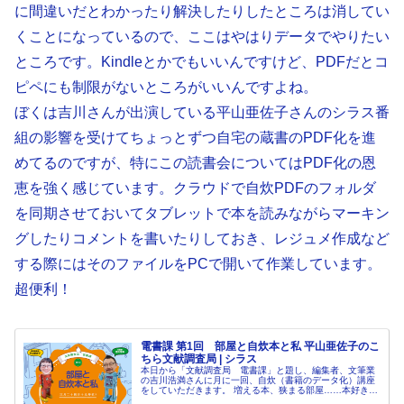
に間違いだとわかったり解決したりしたところは消してい
くことになっているので、ここはやはりデータでやりたい
ところです。Kindleとかでもいいんですけど、PDFだとコ
ピペにも制限がないところがいいんですよね。
ぼくは吉川さんが出演している平山亜佐子さんのシラス番
組の影響を受けてちょっとずつ自宅の蔵書のPDF化を進
めてるのですが、特にこの読書会についてはPDF化の恩
恵を強く感じています。クラウドで自炊PDFのフォルダ
を同期させておいてタブレットで本を読みながらマーキン
グしたりコメントを書いたりしておき、レジュメ作成など
する際にはそのファイルをPCで開いて作業しています。
超便利！
電書課 第1回 部屋と自炊本と私 平山亜佐子のこ
ちら文献調査局 | シラス
本日から「文献調査局 電書課」と題し、編集者、文筆業
の吉川浩満さんに月に一回、自炊（書籍のデータ化）講座
をしていただきます。 増える本、狭まる部屋……本好きな
ら逃れられないこの問題に真っ向から挑んだ吉川さんの自