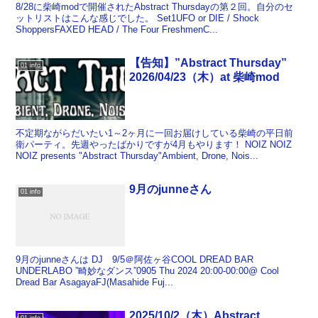
8/28に柴崎modで開催されたAbstract Thursdayの第２回。自分のセ
ットリストはこんな感じでした。 Set1UFO or DIE / Shock
ShoppersFAXED HEAD / The Four FreshmenC...
【告知】”Abstract Thursday”
01 info
2026/04/23（木）at 柴崎mod
不定期ながらだいたい1～2ヶ月に一回お届けしている柴崎の平日前
衛パーティ。先週やったばかりですが4月もやります！ NOIZ NOIZ
NOIZ presents "Abstract Thursday"Ambient, Drone, Nois...
9月のjunneさん
01 info
9月のjunneさんは DJ 9/5＠阿佐ヶ谷COOL DREAD BAR
UNDERLABO ”畸妙なダンス”0905 Thu 2024 20:00-00:00@ Cool
Dread Bar AsagayaFJ(Masahide Fuj...
2025/10/2（木）Abstract
01 info