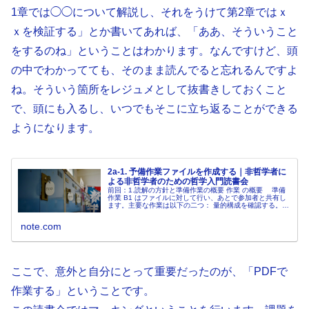
1章では◯◯について解説し、それをうけて第2章ではｘ
ｘを検証する」とか書いてあれば、「ああ、そういうこと
をするのね」ということはわかります。なんですけど、頭
の中でわかってても、そのまま読んでると忘れるんですよ
ね。そういう箇所をレジュメとして抜書きしておくこと
で、頭にも入るし、いつでもそこに立ち返ることができる
ようになります。
2a-1. 予備作業ファイルを作成する｜非哲学者に
よる非哲学者のための哲学入門読書会
前回：1.読解の方針と準備作業の概要 作業 の概要 準備
作業 B1 はファイルに対して行い、あとで参加者と共有し
ます。主要な作業は以下の二つ： 量的構成を確認する。
趣旨・課題を抽出する（〜第二水準の要約を作成する）。
量的構成を確認する...
note.com
ここで、意外と自分にとって重要だったのが、「PDFで
作業する」ということです。