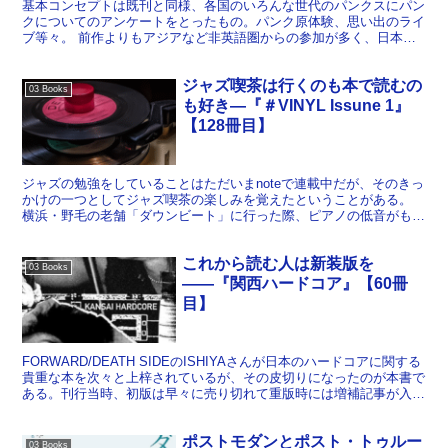
基本コンセプトは既刊と同様、各国のいろんな世代のパンクスにパン
クについてのアンケートをとったもの。パンク原体験、思い出のライ
ブ等々。 前作よりもアジアなど非英語圏からの参加が多く、日本人
も3～4人いる。ていうかイライザ・ロイヤル女王様やLi...
ジャズ喫茶は行くのも本で読むの
03 Books
も好き―『＃VINYL Issune 1』
【128冊目】
ジャズの勉強をしていることはただいまnoteで連載中だが、そのきっ
かけの一つとしてジャズ喫茶の楽しみを覚えたということがある。
横浜・野毛の老舗「ダウンビート」に行った際、ピアノの低音がもの
すごくてびっくりしたものだ。ぼくはフリージャズでも...
これから読む人は新装版を
03 Books
――『関西ハードコア』【60冊
目】
FORWARD/DEATH SIDEのISHIYAさんが日本のハードコアに関する
貴重な本を次々と上梓されているが、その皮切りになったのが本書で
ある。刊行当時、初版は早々に売り切れて重版時には増補記事が入
り、さらに最近は別な版元からCD付きの...
ポストモダンとポスト・トゥルー
03 Books