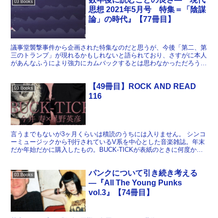
03 Books
思想 2021年5月号 特集＝「陰謀
論」の時代』【77冊目】
議事堂襲撃事件から企画された特集なのだと思うが、今後「第二、第
三のトランプ」が現れるかもしれないと語られており、さすがに本人
があんなふうにより強力にカムバックするとは思わなかっただろう。
まず特集巻頭の対談で当時の見取り図がよく整理されてい...
【49冊目】ROCK AND READ
03 Books
116
言うまでもないが3ヶ月くらいは積読のうちには入りません。 シンコ
ーミュージックから刊行されているV系を中心とした音楽雑誌。年末
だか年始だかに購入したもの。BUCK-TICKが表紙のときに何度か買
ったことのある雑誌で、これもギタリスト2人によ...
パンクについて引き続き考える
03 Books
―『All The Young Punks
vol.3』【74冊目】