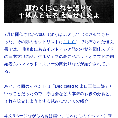
7月に開催されたVol.6（ぼくはDJとして出演させてもら
った。その際のセットリストは
こちら
）で配布された怪文
書では、川崎市にあるインドネシア発の神秘的団体スブド
の日本支部の話。グルジェフの高弟ベネットとスブドの創
始者ムハンマッド・スブーの関わりなどが紹介されてい
る。
あと、今回のイベントは「Dedicated to 出口王仁三郎」と
いうことだったので、赤心会など大本教の戦後の分裂と、
それを統合しようとする試みについての紹介。
本文6ページながら内容は濃い。これはこのイベントに来