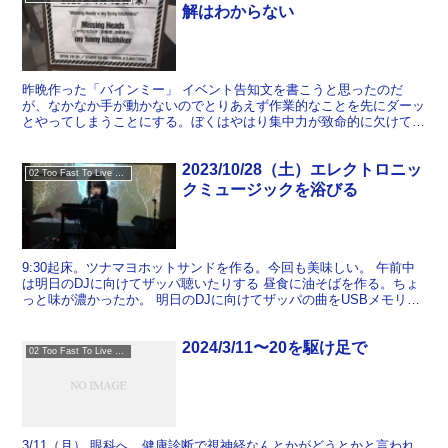
解はわからない
昨晩作った「バインミー」 イベント告知文を書こうと思ったのだ
が、なかなか手が動かないのでとりあえず作業的なことを先にダーッ
とやってしまうことにする。ぼくはやはり集中力が致命的に欠けてる
ので、ポモドーロ・テクニックみたいなことをやるよりは、一...
2023/10/28（土）エレクトロニッ
02 Too Fast To Live Too Young To Die
クミュージックを浴びる
9:30起床。ツナマヨホットサンドを作る。今回も美味しい。 午前中
は明日のDJに向けてザッパ聴いたりする 昼食に油そばを作る。ちょ
っと味が濃かったか。 明日のDJに向けてザッパの曲をUSBメモリに
コピーしようとしたが転送にめっちゃ時間がかか...
2024/3/11〜20を駆け足で
02 Too Fast To Live Too Young To Die
3/11（月） 眼科へ。健康診断で視神経なんとかがどうとかと言われ