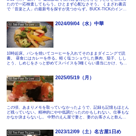
たので一応検査してもらう。ひとまず心配なさそう。 くまざわ書店
で「音楽と人」の最新号を探すが見つからず。BUCK-TICKのインタ
ビューがディープだと聞いたのだが。 『DUN...
2024/09/04（水）中華
02 Too Fast To Live Too Young To Die
10時起床。パンを焼いてコーヒーを入れてそのままダイニングで読
書。 昼食にはカレーを作る。軽く塩コショウした豚肉、茄子、しし
とう、しめじをさっと炒めてスパイスを3種くらい適当にかけ、ちょ
っと水を足してから水気があまりなくなるまで煮詰めるとい...
2025/05/19（月）
02 Too Fast To Live Too Young To Die
この頃、あまりメモを取っていなかったようで、記録も記憶もほとん
ど残っていない。精神的にやや低調だったのかもしれない。仕事もな
かなか決まらないし。 中野のえん屋で妻と、妻のお客さんと飲ん
だ。すごい前にテレビで見かけていつか行きたいと言っていた...
2023/12/09（土）名古屋1日め
02 Too Fast To Live Too Young To Die