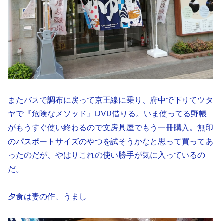
またバスで調布に戻って京王線に乗り、府中で下りてツタ
ヤで『危険なメソッド』DVD借りる。いま使ってる野帳
がもうすぐ使い終わるので文房具屋でもう一冊購入。無印
のパスポートサイズのやつを試そうかなと思って買ってあ
ったのだが、やはりこれの使い勝手が気に入っているの
だ。
夕食は妻の作、うまし