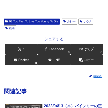
02 Too Fast To Live Too Young To Die
カレー
サウナ
銭湯
シェアする
X
Facebook
はてブ
0
0
Pocket
LINE
コピー
0
junne
関連記事
2023/04/13（木）バインミーの正
02 Too Fast To Live Too Young To Die