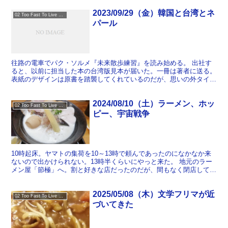
2023/09/29（金）韓国と台湾とネ
02 Too Fast To Live Too Young To Die
パール
往路の電車でパク・ソルメ『未来散歩練習』を読み始める。 出社す
ると、以前に担当した本の台湾版見本が届いた。一冊は著者に送る。
表紙のデザインは原書を踏襲してくれているのだが、思いの外タイト
ルが読めない。繁体字ってこんなに読めないものだったっけ...
2024/08/10（土）ラーメン、ホッ
02 Too Fast To Live Too Young To Die
ピー、宇宙戦争
10時起床。ヤマトの集荷を10～13時で頼んであったのになかなか来
ないので出かけられない。13時半くらいにやっと来た。 地元のラー
メン屋「節極」へ。割と好きな店だったのだが、間もなく閉店してし
まうというので最後に食べに来た。もともと豚骨ラー...
2025/05/08（木）文学フリマが近
02 Too Fast To Live Too Young To Die
づいてきた