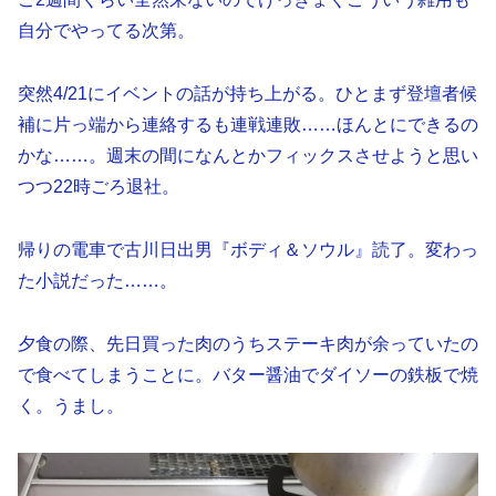
自分でやってる次第。
突然4/21にイベントの話が持ち上がる。ひとまず登壇者候
補に片っ端から連絡するも連戦連敗……ほんとにできるの
かな……。週末の間になんとかフィックスさせようと思い
つつ22時ごろ退社。
帰りの電車で古川日出男『ボディ＆ソウル』読了。変わっ
た小説だった……。
夕食の際、先日買った肉のうちステーキ肉が余っていたの
で食べてしまうことに。バター醤油でダイソーの鉄板で焼
く。うまし。