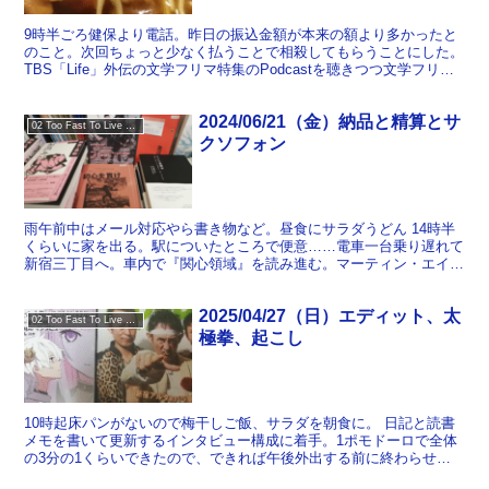
9時半ごろ健保より電話。昨日の振込金額が本来の額より多かったと
のこと。次回ちょっと少なく払うことで相殺してもらうことにした。
TBS「Life」外伝の文学フリマ特集のPodcastを聴きつつ文学フリマ
の準備。ブースに立てる看板を作成（妻の店...
2024/06/21（金）納品と精算とサ
02 Too Fast To Live Too Young To Die
クソフォン
雨午前中はメール対応やら書き物など。昼食にサラダうどん 14時半
くらいに家を出る。駅についたところで便意……電車一台乗り遅れて
新宿三丁目へ。車内で『関心領域』を読み進む。マーティン・エイミ
スの小説は基本的にろくでもない奴しか出てこないと川本...
2025/04/27（日）エディット、太
02 Too Fast To Live Too Young To Die
極拳、起こし
10時起床パンがないので梅干しご飯、サラダを朝食に。 日記と読書
メモを書いて更新するインタビュー構成に着手。1ポモドーロで全体
の3分の1くらいできたので、できれば午後外出する前に終わらせて
しまいたい。 昼食に豚キムチチャーハン作る。 体操と...