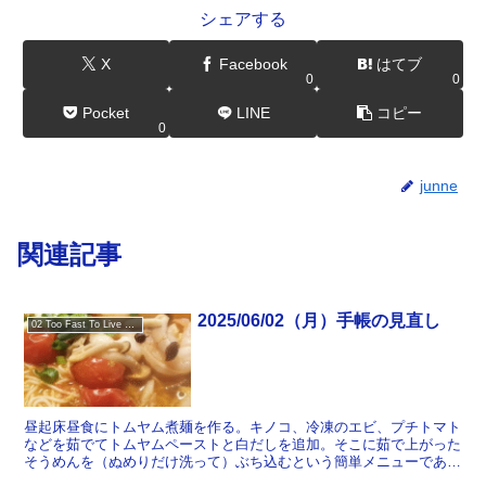
シェアする
X
Facebook
はてブ
0
0
Pocket
LINE
コピー
0
junne
関連記事
2025/06/02（月）手帳の見直し
02 Too Fast To Live Too Young To Die
昼起床昼食にトムヤム煮麺を作る。キノコ、冷凍のエビ、プチトマト
などを茹でてトムヤムペーストと白だしを追加。そこに茹で上がった
そうめんを（ぬめりだけ洗って）ぶち込むという簡単メニューであ
る。うまし。 手帳関係のYoutubeを観たる。もう何年...