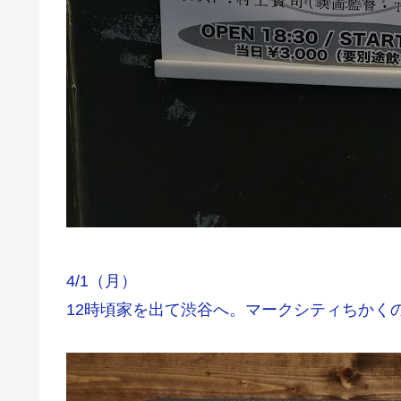
4/1（月）
12時頃家を出て渋谷へ。マークシティちかく