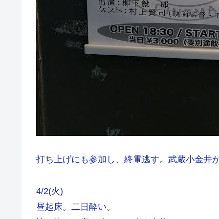
打ち上げにも参加し、終電逃す。武蔵小金井
4/2(火)
昼起床。二日酔い。