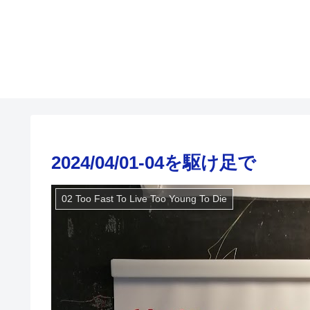
2024/04/01-04を駆け足で
02 Too Fast To Live Too Young To Die