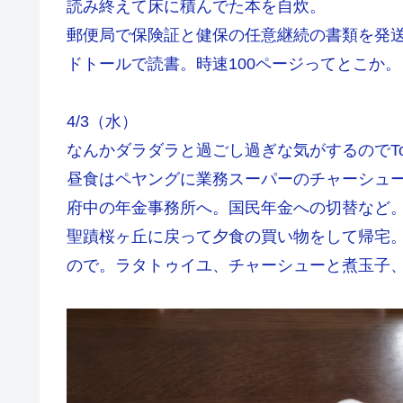
読み終えて床に積んでた本を自炊。
郵便局で保険証と健保の任意継続の書類を発
ドトールで読書。時速100ページってとこか。
4/3（水）
なんかダラダラと過ごし過ぎな気がするのでT
昼食はペヤングに業務スーパーのチャーシュー
府中の年金事務所へ。国民年金への切替など
聖蹟桜ヶ丘に戻って夕食の買い物をして帰宅。
ので。ラタトゥイユ、チャーシューと煮玉子