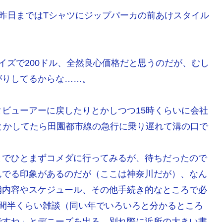
昨日まではTシャツにジップパーカの前あけスタイル
イズで200ドル、全然良心価格だと思うのだが、むし
がりしてるからな……。
ビューアーに戻したりとかしつつ15時くらいに会社
とかしてたら田園都市線の急行に乗り遅れて溝の口で
とでひとまずコメダに行ってみるが、待ちだったので
んでる印象があるのだが（ここは神奈川だが）、なん
補内容やスケジュール、その他手続き的なところで必
時間半くらい雑談（同い年でいろいろと分かるところ
ですね」とデニーズを出る。別れ際に近所の大きい書