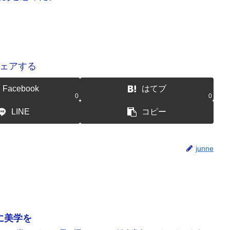
ェアする
Facebook
はてブ
0
0
LINE
コピー
junne
棚に美学を