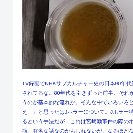
TV録画でNHKサブカルチャー史の日本90
されてるな。80年代を引きずった前半、それ
うのが基本的な流れか。そんな中でいろいろ
え！」と思ったはJホラーについて。Jホラー
るという手法だが、これは宮崎勤事件の際の
摘。有名な話なのかもしれないが。なるほど