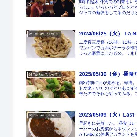
9時半起床 外貨での副業を
らしい。いろいろとブログと
ジャズの勉強をしてるのだけど
2024/06/25（火） La Nu
02 Too Fast To Live Too Young To Die
二度寝三度寝（10時→11時
ワンパンでカルボナーラを作
ょっと豪華にしたもの。うまし。
2025/05/30（金）
02 Too Fast To Live Too Young To Die
雨8時前に目が覚める。頭痛。気
トが来ていたのでとりあえず
来たのでそれもやってみる。こ
2023/05/09（火）Last 
02 Too Fast To Live Too Young To Die
早起きに失敗した。 昼食は
ーパーのお惣菜からホウレン
がTwitterの休眠アカウント