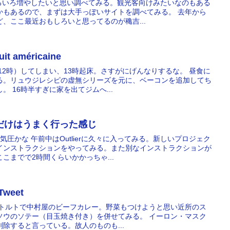
いろいろ増やしたいと思い調べてみる。観光客向けみたいなのもある
かもあるので、まずは大手っぽいサイトを調べてみる。 去年から
、ここ最近おもしろいと思ってるのが穐吉...
it américaine
→12時）してしまい、13時起床。さすがにげんなりするな。 昼食に
る。リュウジレシピの虚無シリーズを元に、ベーコンを追加してち
 16時半すぎに家を出てジムへ...
昼食だけはうまく行った感じ
圧かな 午前中はOutlierに久々に入ってみる。新しいプロジェク
インストラクションをやってみる。また別なインストラクションが
こまでで2時間くらいかかっちゃ...
Tweet
レトルトで中村屋のビーフカレー。野菜もつけようと思い近所のス
ソウのソテー（目玉焼き付き）を併せてみる。 イーロン・マスク
を削除すると言っている。故人のものも...