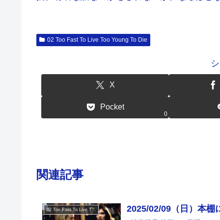
02 Too Fast To Live Too Young To Die
シ
X
Pocket
0
関連記事
2025/02/09（日）本
02 Too Fast To Live Too Young To Die