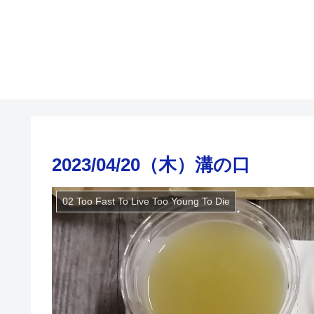
2023/04/20（木）溝の口
02 Too Fast To Live Too Young To Die