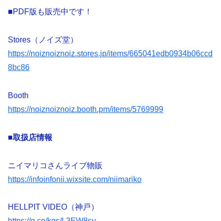
■PDF版も販売中です！
Stores（ノイズ堂）
https://noiznoiznoiz.stores.jp/items/665041edb0934b06ccd
8bc86
Booth
https://noiznoiznoiz.booth.pm/items/5769999
■取扱店情報
ニイマリコさんライブ物販
https://infoinfonii.wixsite.com/niimariko
HELLPIT VIDEO（神戸）
https://g.co/kgs/L3EW8su