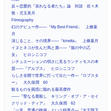
反＝恋愛的『哀れなる者たち』論 対談 佐々木
敦・児玉美月
Filmography
幻のデビュー作――『My Best Friend』 上條葉
月
演じること、その境界――『kinetta』 上條葉月
イヌとネコが生んだ馬と鹿――『籠の中の乙
女』 ヒロシニコフ
シチュエーションの弱さに見るランティモスの本
質――『アルプス』 ヒロシニコフ
らしさ全開で世界に打って出た一作―『ロブスタ
ー』 大久保潤 60
観るものを困惑に陥れる最高傑作
――『聖なる鹿殺し キリング・オブ・ア・セイ
クリッド・ディア』 大久保潤 62
「一見、普通の映画」という特異点―『女王陛下