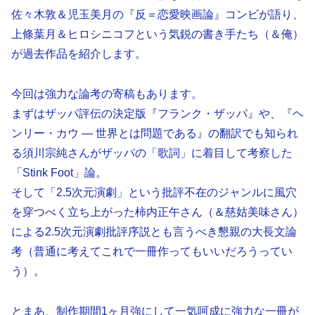
佐々木敦＆児玉美月の『反＝恋愛映画論』コンビが語り、
上條葉月＆ヒロシニコフという気鋭の書き手たち（＆俺）
が過去作品を紹介します。
今回は強力な論考の寄稿もあります。
まずはザッパ評伝の決定版『フランク・ザッパ』や、『ヘ
ンリー・カウ ― 世界とは問題である』の翻訳でも知られ
る須川宗純さんがザッパの「歌詞」に着目して考察した
「Stink Foot」論。
そして「2.5次元演劇」という批評不在のジャンルに風穴
を穿つべく立ち上がった柿内正午さん（＆慈姑美味さん）
による2.5次元演劇批評序説とも言うべき懇親の大長文論
考（普通に考えてこれで一冊作ってもいいだろうってい
う）。
とまあ、制作期間1ヶ月強にして一気呵成に強力な一冊が