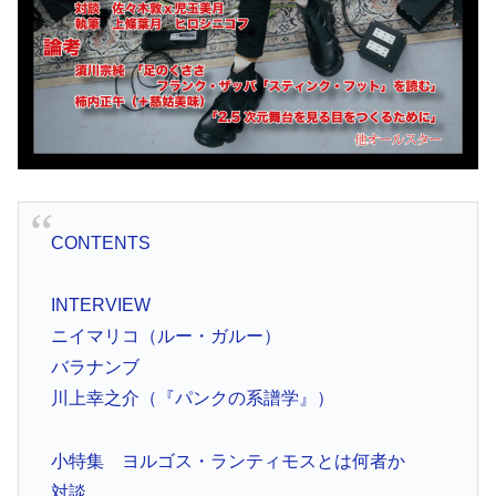
CONTENTS
INTERVIEW
ニイマリコ（ルー・ガルー）
バラナンブ
川上幸之介（『パンクの系譜学』）
小特集 ヨルゴス・ランティモスとは何者か
対談