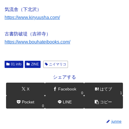
気流舎（下北沢）
https://www.kiryuusha.com/
古書防破堤（吉祥寺）
https://www.bouhateibooks.com/
01 info
ZINE
ニイマリコ
シェアする
X
Facebook
はてブ
0
1
Pocket
LINE
コピー
0
junne