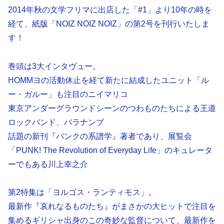
2014年秋の文学フリマに出店した「#1」より10年の時を
経て、紙版「NOIZ NOIZ NOIZ」の第2号を刊行いたしま
す！
巻頭は3大インタヴュー。
HOMMヨの活動休止を経て新たに結成したユニット「ル
ー・ガルー」も注目のニイマリコ
東京アンダーグラウンドシーンのつわものたちによる王道
ロックバンド、バラナンブ
話題の新刊『パンクの系譜学』著者であり、展覧会
「PUNK! The Revolution of Everyday Life」のキュレータ
ーでもある川上幸之介
第2特集は「ヨルゴス・ランティモス」。
最新作『哀れなるものたち』がまさかの大ヒットで注目を
集めるギリシャ出身のこの奇妙な監督について、最新作を