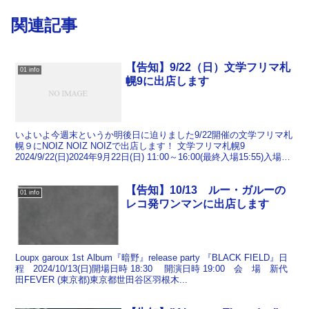
関連記事
【告知】9/22（日）文学フリマ札
01 info
幌9に出店します
いよいよ今週末というか明後日に迫りました9/22開催の文学フリマ札
幌９にNOIZ NOIZ NOIZで出店します！ 文学フリマ札幌9
2024/9/22(日)2024年9月22日(日) 11:00～16:00(最終入場15:55)入場料
無...
【告知】10/13 ルー・ガルーの
01 info
レコ発ワンマンに出店します
Loupx garoux 1st Album『暗野』release party 『BLACK FIELD』日
程 2024/10/13(日)開場日時 18:30 開演日時 19:00 会 場 新代
田FEVER (東京都)東京都世田谷区羽根木...