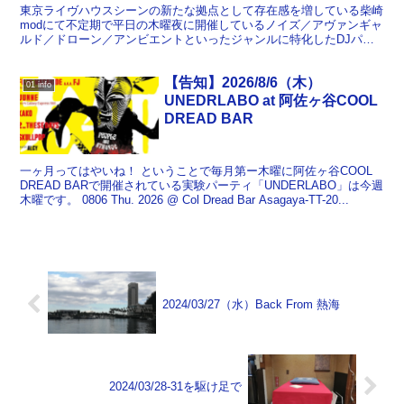
東京ライヴハウスシーンの新たな拠点として存在感を増している柴崎
modにて不定期で平日の木曜夜に開催しているノイズ／アヴァンギャ
ルド／ドローン／アンビエントといったジャンルに特化したDJパー
ティ。 3月は、いつもにも増して普通のパーティではお...
【告知】2026/8/6（木）
01 info
UNEDRLABO at 阿佐ヶ谷COOL
DREAD BAR
一ヶ月ってはやいね！ ということで毎月第ー木曜に阿佐ヶ谷COOL
DREAD BARで開催されている実験パーティ「UNDERLABO」は今週
木曜です。 0806 Thu. 2026 @ Col Dread Bar Asagaya-TT-20...
2024/03/27（水）Back From 熱海
2024/03/28-31を駆け足で