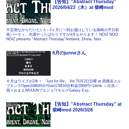
【告知】”Abstract Thursday”
01 info
2026/04/23（木）at 柴崎mod
不定期ながらだいたい1～2ヶ月に一回お届けしている柴崎の平日前
衛パーティ。先週やったばかりですが4月もやります！ NOIZ NOIZ
NOIZ presents "Abstract Thursday"Ambient, Drone, Nois...
6月のjunneさん
01 info
６月はライブが2本！ 「lust for life」 Vol.76月2日日曜 at 西横浜エル
プエンテOpen16時45分/Start17時10分料金2000円+1drink ＜出演＞
我々おまえWUUUNブルジョワキルズGalaxy Exp...
【告知】“Abstract Thursday” at
01 info
柴崎mod 2026/3/26