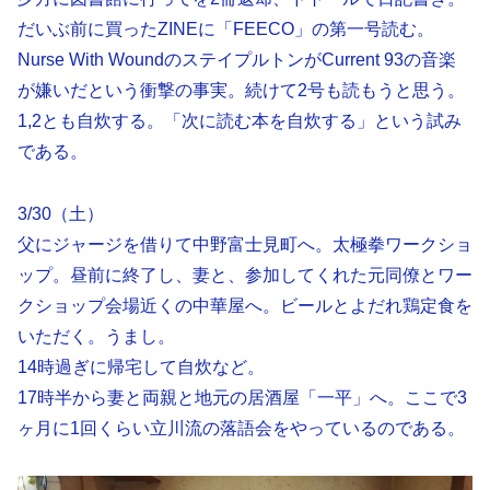
だいぶ前に買ったZINEに「FEECO」の第一号読む。
Nurse With WoundのステイプルトンがCurrent 93の音楽
が嫌いだという衝撃の事実。続けて2号も読もうと思う。
1,2とも自炊する。「次に読む本を自炊する」という試み
である。
3/30（土）
父にジャージを借りて中野富士見町へ。太極拳ワークショ
ップ。昼前に終了し、妻と、参加してくれた元同僚とワー
クショップ会場近くの中華屋へ。ビールとよだれ鶏定食を
いただく。うまし。
14時過ぎに帰宅して自炊など。
17時半から妻と両親と地元の居酒屋「一平」へ。ここで3
ヶ月に1回くらい立川流の落語会をやっているのである。