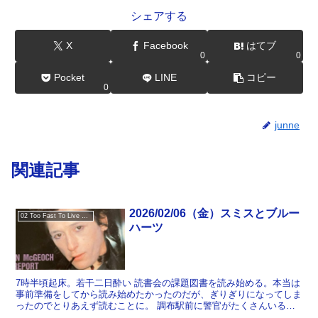
シェアする
X
Facebook
はてブ
0
0
Pocket
LINE
コピー
0
junne
関連記事
2026/02/06（金）スミスとブルー
02 Too Fast To Live Too Young To Die
ハーツ
7時半頃起床。若干二日酔い 読書会の課題図書を読み始める。本当は
事前準備をしてから読み始めたかったのだが、ぎりぎりになってしま
ったのでとりあえず読むことに。 調布駅前に警官がたくさんいる。
なにかと思ったら小泉進次郎が演説に来るとのこと。朝か...