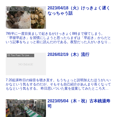
2023/04/18（火）けっきょく遅く
02 Too Fast To Live Too Young To Die
なっちゃう話
7時半に一度目覚ましで起きるがけっきょく8時まで寝てしまう。
「早寝早起き」を習慣にしようと思ったらまずは「早起き」からだと
いう記事をちょっと前に読んだのである。夜型だった人がいきなり早
寝をするのはハードルが高いので、まずは無理やり早起きして...
2026/02/19（木）流行
02 Too Fast To Live Too Young To Die
7:20起床昨日の録音を聴き直す。もうちょっと説明加えたほうがいい
かなという気もするのだが、そもそも自己紹介があんまり長くなって
もなという気もする。 昨日思いついた案を提案してみたところ大変
に喜ばれた。実現すると面白いな。 「文藝」2025...
2023/05/04（木・祝）古本銭湯寿
02 Too Fast To Live Too Young To Die
司