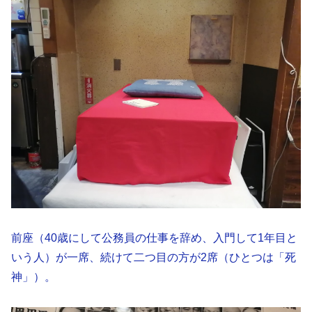
前座（40歳にして公務員の仕事を辞め、入門して1年目と
いう人）が一席、続けて二つ目の方が2席（ひとつは「死
神」）。