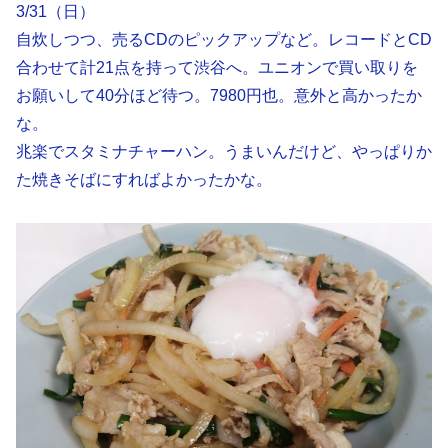
3/31（日）
自炊しつつ、売るCDのピックアップなど。レコードとCD
合わせて計21点を持って渋谷へ。ユニオンで買い取りを
お願いして40分ほど待つ。7980円也。意外と高かったか
な。
兆楽でスタミナチャーハン。うまいんだけど、やっぱりか
た焼きそばにすればよかったかな。