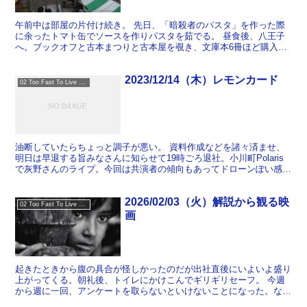
午前中は部屋の片付け続き。 先日、「暗殺者のパスタ」を作った際
に余ったトマト缶でソースを作りパスタを茹でる。 昼食後、八王子
へ。ブックオフと古本まつりと古本屋を覗き、文庫本6冊ほど購入。
大江健三郎を3冊買ったら「さっきのお客さんも大江って...
2023/12/14（木）レモンカード
02 Too Fast To Live Too Young To Die
油断していたらちょっと調子が悪い。 資料作成などを諸々済ませ、
明日は早退する旨みなさんに知らせて19時ごろ退社。小川町Polaris
で灰野さんのライブ。今回は共演者の傾向もあってドローンぽい感
じ。 24時頃帰宅すると妻がレモンカードを大量に...
2026/02/03（火）解説から観る映
02 Too Fast To Live Too Young To Die
画
起きたときから腹の具合が怪しかったのだが出社直後にいよいよ盛り
上がってくる。朝礼後、トイレにかけこんでギリギリセーフ。 今週
から週に一回、アンケートを取らないといけないことになった。なん
となく気が重かったのだが、一発でクリアして気をよくする...