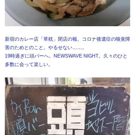
新宿のカレー店「草枕」閉店の報。コロナ後遺症の嗅覚障
害のためとのこと。やるせない……。
19時過ぎに頭バーへ。NEWSWAVE NIGHT。久々のひと
多数に会って楽しい。