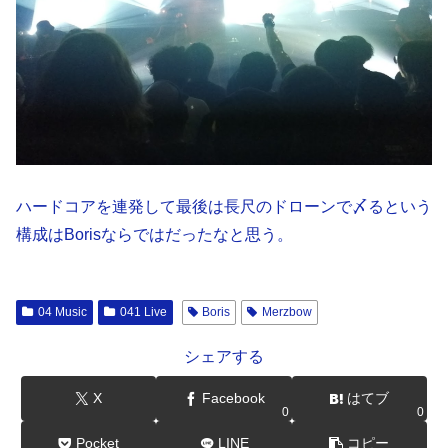
ハードコアを連発して最後は長尺のドローンで〆るという
構成はBorisならではだったなと思う。
04 Music
041 Live
Boris
Merzbow
シェアする
X
Facebook
はてブ
0
0
Pocket
LINE
コピー