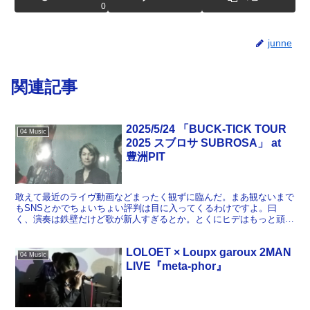
0
junne
関連記事
2025/5/24 「BUCK-TICK TOUR
04 Music
2025 スブロサ SUBROSA」 at
豊洲PIT
敢えて最近のライヴ動画などまったく観ずに臨んだ。まあ観ないまで
もSNSとかでちょいちょい評判は目に入ってくるわけですよ。曰
く、演奏は鉄壁だけど歌が新人すぎるとか。とくにヒデはもっと頑張
れとか。なので、期待半分不安半分くらいの感じでいたのだが...
LOLOET × Loupx garoux 2MAN
04 Music
LIVE『meta-phor』