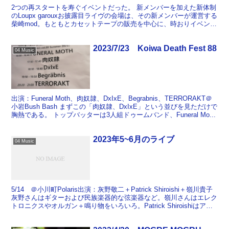
2つの再スタートを寿ぐイベントだった。 新メンバーを加えた新体制
のLoupx garouxお披露目ライヴの会場は、その新メンバーが運営する
柴崎mod。もともとカセットテープの販売を中心に、時おりイベント
もやるという小さなスペースだったのだが...
2023/7/23 Koiwa Death Fest 88
04 Music
出演：Funeral Moth、肉奴隷、DxIxE、Begrabnis、TERRORAKT＠
小岩Bush Bash まずこの「肉奴隷、DxIxE」という並びを見ただけで
胸熱である。 トップバッターは3人組ドゥームバンド、Funeral Mo...
2023年5~6月のライブ
04 Music
5/14 ＠小川町Polaris出演：灰野敬二＋Patrick Shiroishi＋嶺川貴子
灰野さんはギターおよび民族楽器的な弦楽器など。嶺川さんはエレク
トロニクスやオルガン＋鳴り物をいろいろ。Patrick Shiroishiはアル
トサ...