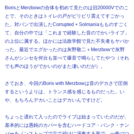
BorisとMerzbowの合体を初めて見たのは旧20000Vでのこ
とで、そのときはトイレの戸がビリビリ震えてすごかっ
た。対バンで出演したCorrupted + Solmaniaもものすごく
て、自分の中では「これまで経験した音のでかいライブ」
の上位に属する。ほかには法政学館で見た不失者もヤバか
った。最近でエグかったのは灰野敬二＋Merzbowで灰野
さんがシンセを何台も並べて爆音で鳴らしてたやつ（それ
でも声のほうがでかいのがまた凄いのだが）。
さておき、今回のBoris with Merzbowは音のデカさで圧倒
するというよりは、トランス感を感じるものだった。い
や、もちろんデカいことはデカいんですけど。
ちょっと遅れて入ったのでライブは始まっていたのだが、
基本的には愚鈍のカバーを含むハードコア・パンク・ナン
バーをノンストップで立て続けに演奏する形で、一曲づつ