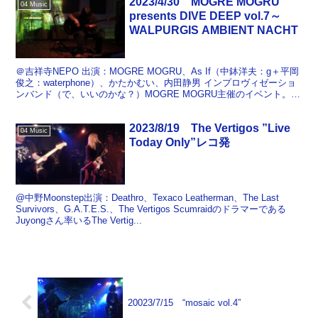
2023/4/30 MOGRE MOGRU
04 Music
presents DIVE DEEP vol.7～
WALPURGIS AMBIENT NACHT
＠吉祥寺NEPO 出演：MOGRE MOGRU、As If（中鉢洋夫：g＋平岡
俊之：waterphone）、かたかむい、内田静男 インプロヴィゼーショ
ンバンド（で、いいのかな？）MOGRE MOGRU主催のイベント。
会場のNEPOは初めて...
2023/8/19 The Vertigos ”Live
04 Music
Today Only”レコ発
@中野Moonstep出演：Deathro、Texaco Leatherman、The Last
Survivors、G.A.T.E.S.、The Vertigos Scumraidのドラマーである
Juyongさん率いるThe Vertig...
20023/7/15 “mosaic vol.4”