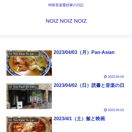
特殊音楽愛好家の日記
NOIZ NOIZ NOIZ
2023/04/03（月）Pan-Asian
02 Too Fast To Live Too Young To Die
2023.04.04
2023/04/02（日）読書と音楽の日
02 Too Fast To Live Too Young To Die
2023.04.03
2023/4/1（土）飯と映画
02 Too Fast To Live Too Young To Die