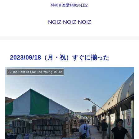
特殊音楽愛好家の日記
NOIZ NOIZ NOIZ
2023/09/18（月・祝）すぐに揃った
02 Too Fast To Live Too Young To Die