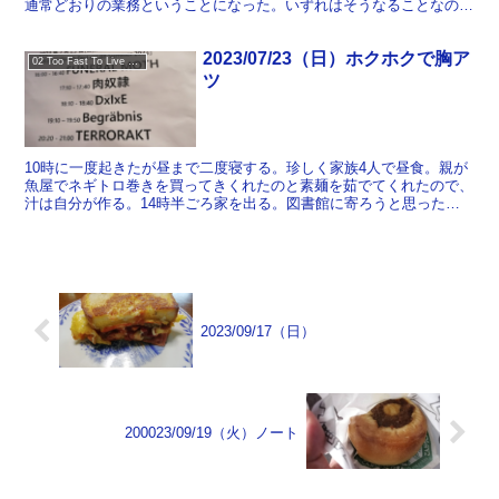
通常どおりの業務ということになった。いずれはそうなることなので
それ自体はかまわないのだけど、「あと3分で4時半だ」と...
2023/07/23（日）ホクホクで胸ア
02 Too Fast To Live Too Young To Die
ツ
10時に一度起きたが昼まで二度寝する。珍しく家族4人で昼食。親が
魚屋でネギトロ巻きを買ってきくれたのと素麺を茹でてくれたので、
汁は自分が作る。14時半ごろ家を出る。図書館に寄ろうと思ったが
時間がなかったのでまっすぐ小岩へ ブッシュバッシュへ...
2023/09/17（日）
200023/09/19（火）ノート