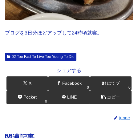
ブログを3日分ほどアップして24時頃就寝。
02 Too Fast To Live Too Young To Die
シェアする
X
Facebook
はてブ
0
0
Pocket
LINE
コピー
0
junne
関連記事