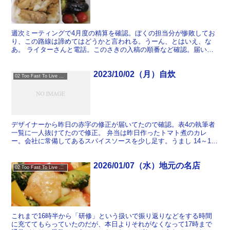
週次ミーティングで4月度の精算を確認。ぼくの担当分が惨敗してお
り、この路線は諦めてはどうかと言われる。うーん、とはいえ、な
あ。 ライターさんと電話。このさきの入稿の順番など確認。届いた
原稿を順次整理していく。 今日の弁当。めずらしくほぼ自作...
2023/10/02（月）自炊
02 Too Fast To Live Too Young To Die
デザイナーから昨日の赤字の修正が届いてたので確認。表4の執筆者
一覧に一人抜けてたので修正。 弁当は昨日作ったトマト煮のカレ
ー。会社に常備してあるスパイスソースを少し足す。うまし 14～17
時くらいにかけて本文の最終確認をして若干の修正をデザ...
2026/01/07（水）地元の名店
02 Too Fast To Live Too Young To Die
これまで16時半から「研修」という扱いで振り返りなどをする時間
に充ててもらっていたのだが、本日よりそれがなくなって17時まで