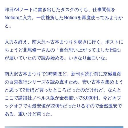
昨日A4ノートに書き出したタスクのうち、仕事関係を
Notionに入力。一度挫折したNotionを再度使ってみようか
と。
入力を終え、南大沢へ古本まつりを覗きに行く。ポストに
ちょうど北尾修一さんの『自分思い上がってました日記』
が届いていたので読み始める。いきなり面白いな。
南大沢古本まつりで1時間ほど。新刊を読む前に京極夏彦
の百鬼夜行シリーズを読み直すため、安い古本を集めよう
と思って2冊ほど買ったところだったのだけれど、なんと
ここで講談社ノベルス版が全巻揃いで3,000円。今どきブ
ックオフでも最安値が220円だったりるすので全然激安で
ある。重いけど買った。