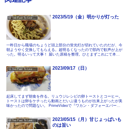
2023/5/19（金）明かりが灯った
02 Too Fast To Live Too Young To Die
一昨日から職場のちょうど頭上部分の蛍光灯が切れていたのだが、今
朝ようやく交換してもらえる。超明るくなったので部内で歓声が上が
った。明るいって大事！ 届いた原稿を整理。ひとまずこれにて本文
は揃った感じか。 来週のZOOM接続テストおよび当日の...
2023/09/17（日）
02 Too Fast To Live Too Young To Die
起床してまず朝食を作る。リュウジレシピの卵トーストとコーヒー。
トーストは卵をケチったら動画とだいぶ違うものが出来上がったが美
味かったので問題ない。 PrimeVideoで『ワカン・ダフォーエバー』
を観る。王族の話だから仕方ないことだけど、け...
2023/05/15（月）甘じょっぱいも
02 Too Fast To Live Too Young To Die
のは旨い