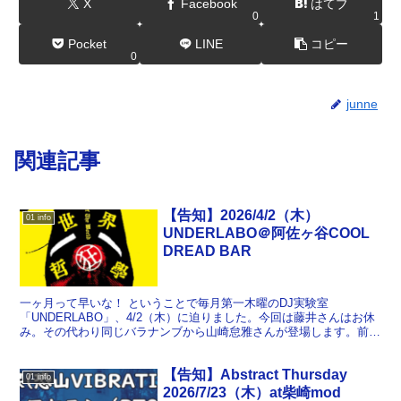
X
Facebook
はてブ
0
1
Pocket
LINE
コピー
0
junne
関連記事
【告知】2026/4/2（木）
01 info
UNDERLABO＠阿佐ヶ谷COOL
DREAD BAR
一ヶ月って早いな！ ということで毎月第一木曜のDJ実験室
「UNDERLABO」、4/2（木）に迫りました。今回は藤井さんはお休
み。その代わり同じバラナンブから山崎怠雅さんが登場します。前々
回・前回に続きKakoさんも参加の4人体制。Kako...
【告知】Abstract Thursday
01 info
2026/7/23（木）at柴崎mod