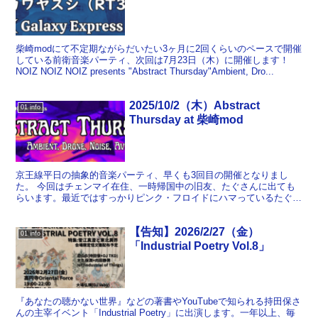
柴崎modにて不定期ながらだいたい3ヶ月に2回くらいのペースで開催
している前衛音楽パーティ、次回は7月23日（木）に開催します！
NOIZ NOIZ NOIZ presents "Abstract Thursday"Ambient, Dro...
2025/10/2（木）Abstract
01 info
Thursday at 柴崎mod
京王線平日の抽象的音楽パーティ、早くも3回目の開催となりまし
た。 今回はチェンマイ在住、一時帰国中の旧友、たぐさんに出ても
らいます。最近ではすっかりピンク・フロイドにハマっているたぐさ
んですが、はたしてそのへんは反映されるのか。しかも今回は...
【告知】2026/2/27（金）
01 info
「Industrial Poetry Vol.8」
『あなたの聴かない世界』などの著書やYouTubeで知られる持田保さ
んの主宰イベント「Industrial Poetry」に出演します。一年以上、毎