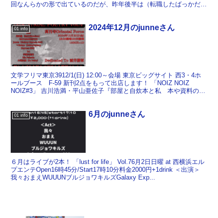
回なんらかの形で出ているのだが、昨年後半は（転職したばっかだっ
たので）DJでの参加とさせてい...
2024年12月のjunneさん
01 info
文学フリマ東京3912/1(日) 12:00～会場 東京ビッグサイト 西3・4ホ
ールブース F-59 新刊2点をもって出店します！ 「NOIZ NOIZ
NOIZ#3」 吉川浩満・平山亜佐子『部屋と自炊本と私 本や資料の電
子化＆活用術』 今...
6月のjunneさん
01 info
６月はライブが2本！ 「lust for life」 Vol.76月2日日曜 at 西横浜エル
プエンテOpen16時45分/Start17時10分料金2000円+1drink ＜出演＞
我々おまえWUUUNブルジョワキルズGalaxy Exp...