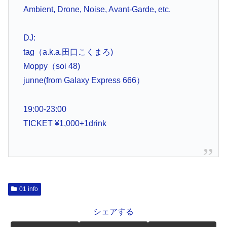
Ambient, Drone, Noise, Avant-Garde, etc.
DJ:
tag（a.k.a.田口こくまろ)
Moppy（soi 48)
junne(from Galaxy Express 666）
19:00-23:00
TICKET ¥1,000+1drink
01 info
シェアする