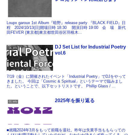
Loupx garoux 1st Album『暗野』release party 『BLACK FIELD』日
程 2024/10/13(日)開場日時 18:30 開演日時 19:00 会 場 新代
田FEVER (東京都)東京都世田谷区羽根木...
DJ Set List for Industrial Poetry
01 info
vol.6
7/19（金）に開催されたイベント「Industrial Poetry」でDJをやって
きました。 今回は「Cosmic & Spiritual」というテーマで臨みまし
た。ということで、以下セットリストです。 Phillip Glass / ...
2025年を振り返る
01 info
■就職2024年3月をもって前職を退社。昨年は失業手当ももらっての
んびり転職活動をしていたのだが、なかなか決まらず焦ってくる。つ