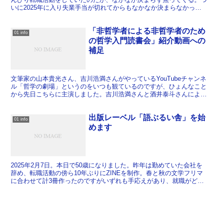
いに2025年に入り失業手当が切れてからもなかなか決まらなかった
のだが、7月にようやく転職先が決まった。今度の会...
「非哲学者による非哲学者のため
01 info
の哲学入門読書会」紹介動画への
補足
文筆家の山本貴光さん、吉川浩満さんがやっているYouTubeチャンネ
ル「哲学の劇場」というのをいつも観ているのですが、ひょんなこと
から先日こちらに主演しました。吉川浩満さんと酒井泰斗さんによる
「非哲学者による非哲学者のための哲学入門読書会」...
出版レーベル「語ぶるい舎」を始
01 info
めます
2025年2月7日。本日で50歳になりました。昨年は勤めていた会社を
辞め、転職活動の傍ら10年ぶりにZINEを制作。春と秋の文学フリマ
に合わせて計3冊作ったのですがいずれも手応えがあり、就職がどう
なるかによらず、今後も個人出版活動を継続して...