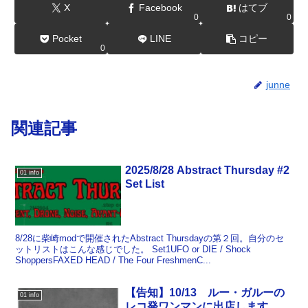
X
Facebook
はてブ
0
0
Pocket
LINE
コピー
0
junne
関連記事
2025/8/28 Abstract Thursday #2
01 info
Set List
8/28に柴崎modで開催されたAbstract Thursdayの第２回。自分のセ
ットリストはこんな感じでした。 Set1UFO or DIE / Shock
ShoppersFAXED HEAD / The Four FreshmenC...
【告知】10/13 ルー・ガルーの
01 info
レコ発ワンマンに出店します