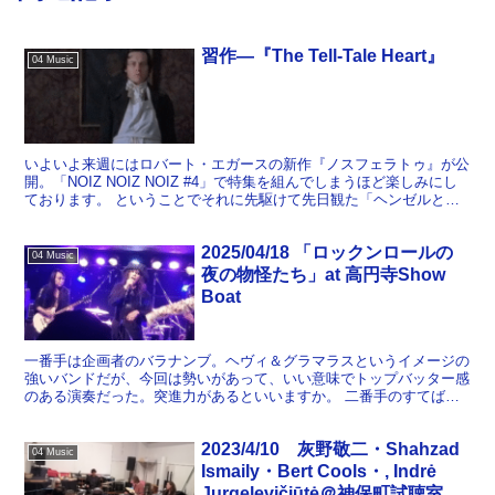
習作―『The Tell-Tale Heart』
04 Music
いよいよ来週にはロバート・エガースの新作『ノスフェラトゥ』が公
開。「NOIZ NOIZ NOIZ #4」で特集を組んでしまうほど楽しみにし
ております。 ということでそれに先駆けて先日観た「ヘンゼルとグ
レーテル」に続き、初期短編を観た。 前作...
2025/04/18 「ロックンロールの
04 Music
夜の物怪たち」at 高円寺Show
Boat
一番手は企画者のバラナンブ。ヘヴィ＆グラマラスというイメージの
強いバンドだが、今回は勢いがあって、いい意味でトップバッター感
のある演奏だった。突進力があるといいますか。 二番手のすてばち
はNOIZ NOIZ NOIZの前号でも取り上げた気鋭...
2023/4/10 灰野敬二・Shahzad
04 Music
Ismaily・Bert Cools・, Indrė
Jurgelevičiūtė＠神保町試聴室