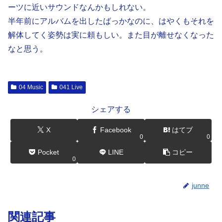
ーツに近いサウンドなんかもしれない。
半年前にアルバムを出したばっかなのに、はやくもそれを
解体してく姿勢は実に頼もしい。また目が離せなくなった
なと思う。
04 Music
041 Live
シェアする
X
Facebook
はてブ
0
0
Pocket
LINE
コピー
0
junne
関連記事