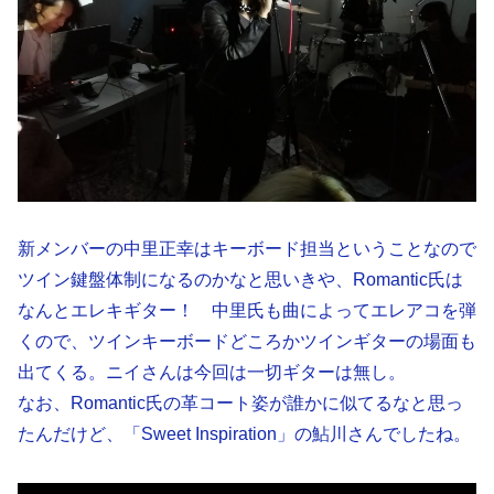
新メンバーの中里正幸はキーボード担当ということなので
ツイン鍵盤体制になるのかなと思いきや、Romantic氏は
なんとエレキギター！ 中里氏も曲によってエレアコを弾
くので、ツインキーボードどころかツインギターの場面も
出てくる。ニイさんは今回は一切ギターは無し。
なお、Romantic氏の革コート姿が誰かに似てるなと思っ
たんだけど、「Sweet Inspiration」の鮎川さんでしたね。