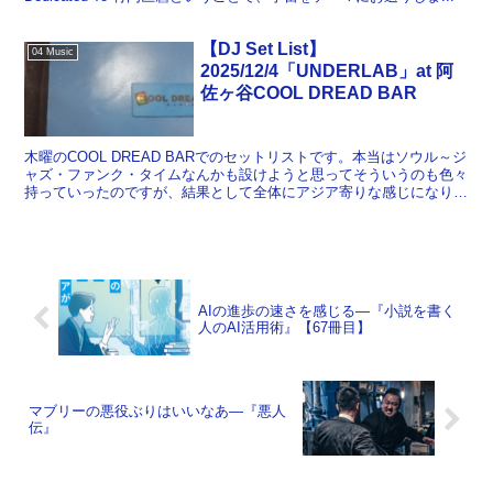
【DJ Set List】
04 Music
2025/12/4「UNDERLAB」at 阿
佐ヶ谷COOL DREAD BAR
木曜のCOOL DREAD BARでのセットリストです。本当はソウル～ジ
ャズ・ファンク・タイムなんかも設けようと思ってそういうのも色々
持っていったのですが、結果として全体にアジア寄りな感じになりま
したね。それとペペはここでよくかけるのですが...
AIの進歩の速さを感じる―『小説を書く
人のAI活用術』【67冊目】
マブリーの悪役ぶりはいいなあ―『悪人
伝』