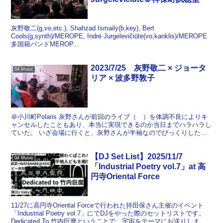
灰野敬二(g,vo,etc.), Shahzad Ismaily(b,key), Bert
Cools(g,synth)/MEROPE, Indrė Jurgelevičiūtė(vo,kanklis)/MEROPE
多国籍バンドMEROP...
2023/7/25 灰野敬二 × ジョータ
04 Music
リア × 波多野敦子
＠小川町Polaris 灰野さんが前回のライブ（ ）を体調不良によりキ
ャンセルしたこともあり、本当に実現できるのか当日までハラハラし
ていた。 いざ会場に行くと、灰野さんが半袖なのでびっくりした。
本日はギター、チェロ、ドラムのトリオ。 ここ...
【DJ Set List】2025/11/7
04 Music
「Industrial Poetry vol.7」at 高
円寺Oriental Force
11/27に高円寺Oriental Forceで行われた持田保さん主催のイベント
「Industrial Poetry vol.7」にてDJをやった際のセットリストです。
Dedicated To 竹内巨麿ということで、宇宙をテーマにお送りしま...