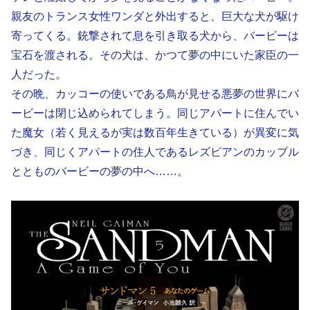
親友のトランス女性ワンダと外出すると、巨大な犬が駆け
寄ってくる。銃撃されて息を引き取る犬から、バービーは
宝石を渡される。その犬は、かつて夢の中にいた家臣の一
人だった。
その晩、カッコーの使いである鳥が見せる悪夢の世界にバ
ービーは閉じ込められてしまう。同じアパートに住んでい
た魔女（若く見えるが実は数百年生きている）が異変に気
づき、同じくアパートの住人であるレズビアンのカップル
ととものバービーの夢の中へ……。