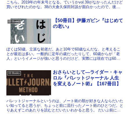
こちら。2019年の年末号となる。ていうかvol.39がなかったんだけど
買いそびれたのかな。38の大倉久保田対談が面白かったので、後編
が読めなくて残念だ。 40号の巻頭はThe ...
【50冊目】伊藤ガビン『はじめて
03 Books
の老い』
ぼくは50歳、立派な初老だ。あと10年で60歳なんだな、と考えるこ
とが最近は多い。一般的に定年の歳だったりして、60歳からが「老
人」というイメージが強いと思うのだけど、実際には現在では60で
は老人に入れてもらえない。ということがわかるのがこ...
おさらいとして―ライダー・キャ
03 Books
ロル『バレットジャーナル 人生
を変えるノート術』【167冊目】
バレットジャーナルというのは、ノート術の類が好きな人ならだいた
い知ってると思うが、ちょっと前に流行ったノート術のひとつだ。と
りあえずこのあたりを読むとだいたいわかると思う。 だいぶ前に一
冊バレットジャーナルの本は読んだことがあって、ある程度...