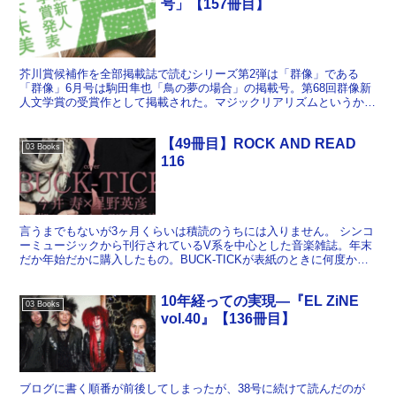
号」【157冊目】
芥川賞候補作を全部掲載誌で読むシリーズ第2弾は「群像」である
「群像」6月号は駒田隼也「鳥の夢の場合」の掲載号。第68回群像新
人文学賞の受賞作として掲載された。マジックリアリズムというか、
白日夢的な雰囲気があって悪くない。芥川賞の候補にはな...
【49冊目】ROCK AND READ
03 Books
116
言うまでもないが3ヶ月くらいは積読のうちには入りません。 シンコ
ーミュージックから刊行されているV系を中心とした音楽雑誌。年末
だか年始だかに購入したもの。BUCK-TICKが表紙のときに何度か買
ったことのある雑誌で、これもギタリスト2人によ...
10年経っての実現―『EL ZiNE
03 Books
vol.40』【136冊目】
ブログに書く順番が前後してしまったが、38号に続けて読んだのが