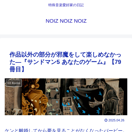
特殊音楽愛好家の日記
NOIZ NOIZ NOIZ
作品以外の部分が邪魔をして楽しめなかっ
た―『サンドマン5 あなたのゲーム』【79
冊目】
03 Books
2025.04.26
ケンと離婚してから夢を見ることがなくなったバービー。