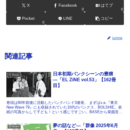
X
Facebook
はてブ
0
0
Pocket
LINE
コピー
0
junne
関連記事
日本初期パンクシーンの豊穣
03 Books
―「EL ZiNE vol.53」【162冊
目】
巻頭は80年前後に活動したパンクバンド3連発。 まずはv.a.『東京
New Wave 79』にも収録されていた10代のパンクス、BOLSHIE。表
紙の写真からして子ども！という感じですごい。BASEから発掘音源
集がリリースされたことを受けて...
夢の話など―「群像 2025年6月
03 Books