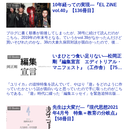
10年経っての実現―『EL ZiNE
03 Books
vol.40』【136冊目】
ブログに書く順番が前後してしまったが、38号に続けて読んだのが
こちら。2019年の年末号となる。ていうかvol.39がなかったんだけど
買いそびれたのかな。38の大倉久保田対談が面白かったので、後編
が読めなくて残念だ。 40号の巻頭はThe ...
いまひとつ食い足りない―松岡正
03 Books
剛『編集宣言 エディトリアル・
マニフェスト』（工作舎）【75冊
目】
『ユリイカ』の追悼特集を読んでいて、やはり『遊』をどのように作
っていたかという話が面白いなと思っていたので手に取ったのがこち
らである。 『遊』時代に綴った「編集エッセイ」を緊急追悼出版し
たものだという。 「編集エッセイ」というくらいで、目次...
先生は大変だ―『現代思想2021
03 Books
年4月号 特集＝教育の分岐点』
【58冊目】