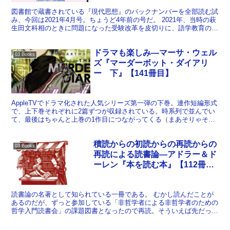
図書館で蔵書されている『現代思想』のバックナンバーを全部読む試
み、今回は2021年4月号。ちょうど4年前の号だ。 2021年、当時の萩
生田文科相のときに問題になった受験改革を皮切りに、語学教育の会
話重視志向や国語教育（「論理国語」と「文学国...
ドラマも楽しみ―マーサ・ウェル
03 Books
ズ『マーダーボット・ダイアリ
ー 下』【141冊目】
AppleTVでドラマ化された人気シリーズ第一弾の下巻。連作短編形式
で、上下巻それぞれに2篇ずつが収録されている。時系列で並んでい
て、最後はちゃんと上巻の1作目につながってくる（まあそりゃそう
なるよな、という展開なのでこれについては「ネタバ...
積読からの初読からの再読からの
03 Books
再読による読書論―アドラー＆ド
ーレン『本を読む本』【112冊
目】
読書論の名著として知られている一冊である。 むかし読んだことが
あるのだが、ずっと参加している「非哲学者による非哲学者のための
哲学入門読書会」の課題図書となったので再読。そういえば先だって
再読した『積読こそが完全な読書術である』でも言及されて...