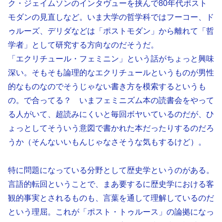
ク・ジェイムソンのインタヴューを挟んで80年代ポスト
モダンの見直しなど。いま大学の哲学科ではフーコー、ド
ゥルーズ、デリダなどは「ポストモダン」から離れて「哲
学者」として研究する方向なのだそうだ。
「エクリチュール・フェミニン」という話がちょっと興味
深い。そもそも論理的なエクリチュールというものが男性
的なものなのでそうじゃない書き方を模索するというも
の。で合ってる？ いまフェミニズム本の読書会をやって
る人がいて、超読みにくいと毎回ボヤいているのだが、ひ
ょっとしてそういう意図で書かれた本だったりするのだろ
うか（そんないいもんじゃなさそうな気もするけど）。
特に問題になっている分野として歴史学というのがある。
言語的転回ということで、まあ要するに歴史学における客
観的事実とされるものも、言葉を通して理解しているのだ
という理屈。これが「ポスト・トゥルース」の論拠になっ