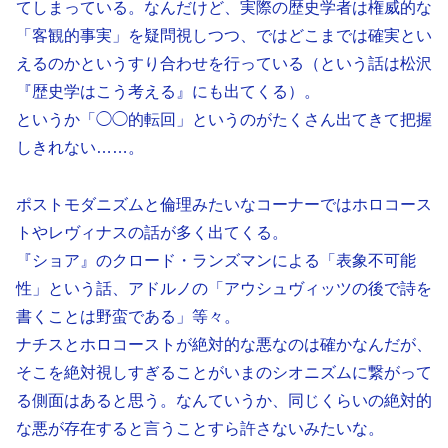
てしまっている。なんだけど、実際の歴史学者は権威的な
「客観的事実」を疑問視しつつ、ではどこまでは確実とい
えるのかというすり合わせを行っている（という話は松沢
『歴史学はこう考える』にも出てくる）。
というか「◯◯的転回」というのがたくさん出てきて把握
しきれない……。
ポストモダニズムと倫理みたいなコーナーではホロコース
トやレヴィナスの話が多く出てくる。
『ショア』のクロード・ランズマンによる「表象不可能
性」という話、アドルノの「アウシュヴィッツの後で詩を
書くことは野蛮である」等々。
ナチスとホロコーストが絶対的な悪なのは確かなんだが、
そこを絶対視しすぎることがいまのシオニズムに繋がって
る側面はあると思う。なんていうか、同じくらいの絶対的
な悪が存在すると言うことすら許さないみたいな。