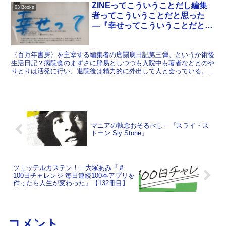
ZINEってこういうことだし編集
03 Books
者ってこういうことだと思った
―『幸せってこういうことだと思
う日記』【82冊目】
〈百万年書房〉を主宰する編集者の癌闘病日記第三弾。というか術後
生活日記？病院食のまずさに辟易としつつも入院中も著者などとのや
りとりは活発に行い、退院後は精力的に外出して人と会っている。基
本的なことなんだけど編集者として大事なことだなあと改め...
マニアの執念おそるべし―『スライ・ス
トーン Sly Stone』
ツェッテルカステン！―大塚あみ『＃
100日チャレンジ 毎日連続100本アプリを
作ったら人生が変わった』【132冊目】
コメント