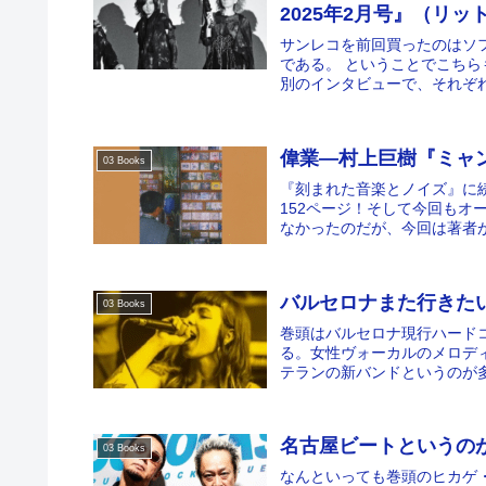
2025年2月号』（リ
サンレコを前回買ったのはソフ
である。 ということでこち
別のインタビューで、それぞれ
偉業―村上巨樹『ミャン
03 Books
『刻まれた音楽とノイズ』に続
152ページ！そして今回もオ
なかったのだが、今回は著者が
バルセロナまた行きたい―「
03 Books
巻頭はバルセロナ現行ハード
る。女性ヴォーカルのメロデ
テランの新バンドというのが多
名古屋ビートというのがある
03 Books
なんといっても巻頭のヒカゲ