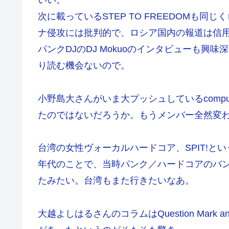
いい。
次に載っているSTEP TO FREEDOMも
ナ侵攻には批判的で、ロシア国内の報道は信
パンクDJのDJ Mokuoのインタビューも興
り読む機会ないので。
小野島大さんがいま大プッシュしているcomput
たのではないだろうか。もうメンバー全然変
台湾の女性ヴォーカルハードコア、SPIT!と
年代のことで、当時パンク／ハードコアのバ
たみたい。台湾もまた行きたいなあ。
大越よしはるさんのコラムはQuestion Mark a