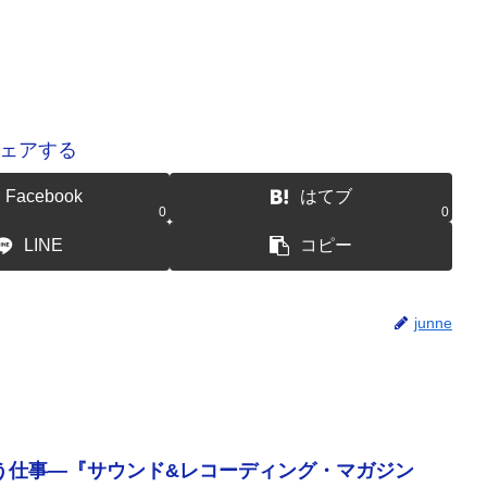
ェアする
Facebook
はてブ
0
0
LINE
コピー
junne
う仕事―『サウンド&レコーディング・マガジン