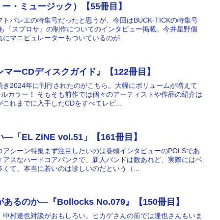
ットー・ミュージック）【55冊目】
トバレエの特集号だったと思うが、今回はBUCK-TICKの特集号
らも『スブロサ』の制作についてのインタビュー掲載。今井星野個
にマニピュレーターもついているのが...
マーCDディスクガイド』【122冊目】
き2024年に刊行されたのがこちら。大幅にボリュームが増えて
ールカラー！ そもそも前作では個々のアーティストや作品の紹介は
これまでに入手したCDをすべてレビ...
EL ZiNE vol.51」【161冊目】
コアシーン特集まず注目したいのは巻頭インタビューのPOLSであ
ィアスなハードコアパンクで、新人バンドは数あれど、実際にはベ
くて、本当に若いのは珍しいのだという（...
のか―『Bollocks No.079』【150冊目】
・中村達也対談がおもしろい。ヒカゲさんの前では達也さんもいま