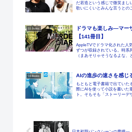
だ若造という感じで微笑まし
歌いにくいとみんな言うとのこ
ドラマも楽しみ―マー
03 Books
【141冊目】
AppleTVでドラマ化され
ずつが収録されている。時系
（まあそりゃそうなるよな、と
AIの進歩の速さを感じ
03 Books
もともと電子書籍で出ていた
際にAIを使って小説を書いた
ト。そもそも「ストーリーデザ
日本初期パンクシーンの豊穣―「EL 