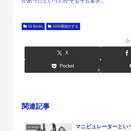
があったというのがそもそも驚き。
03 Books
1000冊紹介する
シ
X
Pocket
0
関連記事
マニピュレーターとい
03 Books