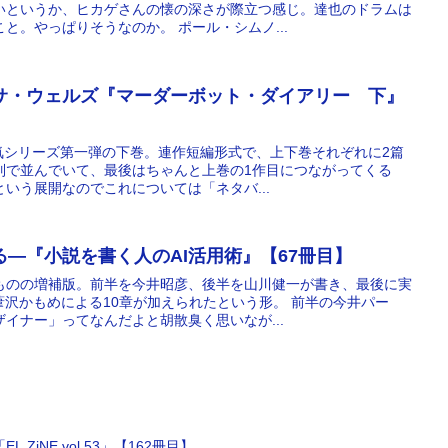
いというか、ヒカゲさんの懐の深さが際立つ感じ。達也のドラムは
と。やっぱりそうなのか。 ポール・シムノ...
サ・ウェルズ『マーダーボット・ダイアリー 下』
た人気シリーズ第一弾の下巻。連作短編形式で、上下巻それぞれに2篇
列で並んでいて、最後はちゃんと上巻の1作目につながってくる
いう展開なのでこれについては「ネタバ...
る―『小説を書く人のAI活用術』【67冊目】
ものの増補版。前半を今井昭彦、後半を山川健一が書き、最後に実
葦沢かもめによる10章が加えられたという形。 前半の今井パー
イナー」ってなんだよと胡散臭く思いなが...
ZiNE vol.53」【162冊目】