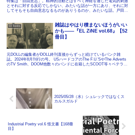
特集は「自由意志」。精神的活動とはすべて神経を通じた電気的刺激
とそれに対する反応でしかない、みたいな話が一方にあり、それに対
してそもそも自由意志なるものがありうるのか、みたいな話。戸田山
和久『哲学入門』（ちくま新書）というのがこの件に関連...
雑誌はやはり積まないほうがいい
03 Books
かも――『EL ZiNE vol.68』【52
冊目】
元DOLLの編集者がDOLL終刊直後からずっと続けているパンク雑
誌。2024年8月刊行の号。 USハードコアのThe F.U.'SやThe Adverts
のTV Smith、DOOM他数々のバンドに在籍したSCOOT等々ベテラン
勢のインタビ...
2025/05/28（水）シュレックではなくス
カルスガルド
Industrial Poetry vol.6 怪文書【168冊
目】