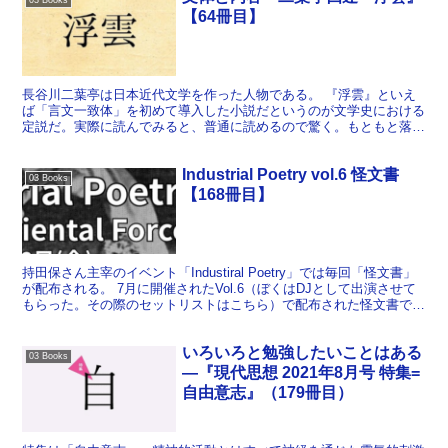
【64冊目】
長谷川二葉亭は日本近代文学を作った人物である。 『浮雲』といえ
ば「言文一致体」を初めて導入した小説だというのが文学史における
定説だ。実際に読んでみると、普通に読めるので驚く。もともと落語
の速記を参考にしたと言われてるだけにリーダビリティは高...
Industrial Poetry vol.6 怪文書
03 Books
【168冊目】
持田保さん主宰のイベント「Industiral Poetry」では毎回「怪文書」
が配布される。 7月に開催されたVol.6（ぼくはDJとして出演させて
もらった。その際のセットリストはこちら）で配布された怪文書で
は、川崎市にあるインドネシア発...
いろいろと勉強したいことはある
03 Books
―『現代思想 2021年8月号 特集=
自由意志』（179冊目）