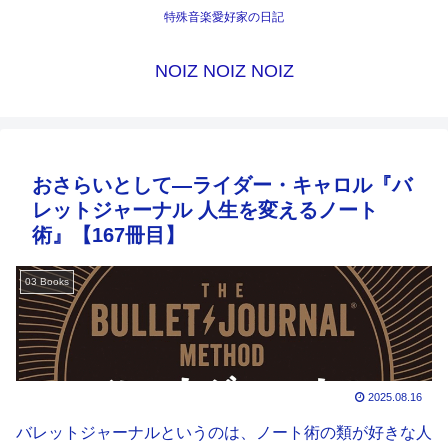
特殊音楽愛好家の日記
NOIZ NOIZ NOIZ
おさらいとして―ライダー・キャロル『バ
レットジャーナル 人生を変えるノート
術』【167冊目】
03 Books
2025.08.16
バレットジャーナルというのは、ノート術の類が好きな人