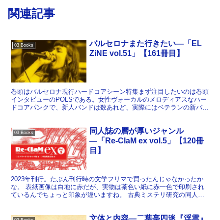
関連記事
バルセロナまた行きたい―「EL
03 Books
ZiNE vol.51」【161冊目】
巻頭はバルセロナ現行ハードコアシーン特集まず注目したいのは巻頭
インタビューのPOLSである。女性ヴォーカルのメロディアスなハー
ドコアパンクで、新人バンドは数あれど、実際にはベテランの新バン
ドというのが多くて、本当に若いのは珍しいのだという（...
同人誌の層が厚いジャンル
03 Books
―「Re-ClaM ex vol.5」【120冊
目】
2023年刊行。たぶん刊行時の文学フリマで買ったんじゃなかったか
な。 表紙画像は白地に赤だが、実物は茶色い紙に赤一色で印刷され
ているんでちょっと印象が違いますね。 古典ミステリ研究の同人誌
「Re-ClaM」の別冊で中短編の翻訳が3本掲載。 ...
文体と内容―二葉亭四迷『浮雲』
03 Books