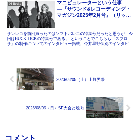
マニピュレーターという仕事
03 Books
―『サウンド&レコーディング・
マガジン2025年2月号』（リット
ー・ミュージック）【55冊目】
サンレコを前回買ったのはソフトバレエの特集号だったと思うが、今
回はBUCK-TICKの特集号である。 ということでこちらも『スブロ
サ』の制作についてのインタビュー掲載。今井星野個別のインタビュ
ーで、それぞれにマニピュレーターもついているのが...
2023/08/05（土）上野界隈
2023/08/06（日）SF大会と焼肉
コメント