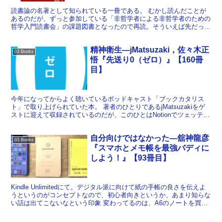
読書論の名著として知られている一冊である。 むかし読んだことが
あるのだが、ずっと参加している「非哲学者による非哲学者のための
哲学入門読書会」の課題図書となったので再読。そういえば先だって
再読した『積読こそが完全な読書術である』でも言及されて...
精神衛生―jMatsuzaki，佐々木正
03 Books
悟『先送り0（ゼロ）』【160冊
目】
今年になってからよく聴いているポッドキャスト「ブックカタリス
ト」で取り上げられていた本。 著者のひとりであるjMatsuzakiをゲ
ストに迎えて収録されているのだが、このひとはNotionでツェッテル
カステンをやる方法みたいなブログを書いた...
自分向けではなかった―舘神龍彦
03 Books
『スマホとメモ帳を最強バディに
しよう！』【93冊目】
Kindle Unlimitedにて。デジタル派に向けて紙の手帳の良さを伝えよ
うというのがコンセプトなので、初心者向きというか、あまり知らな
い話は出てこないなという印象 変わってるのは、A6のノートを買っ
てきて自分で罫線やフォーマットを書き...