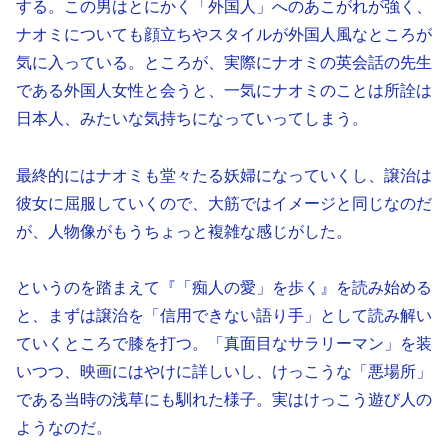
する。この男はとにかく「外国人」へのあこがれが強く、
ナオミについても顔立ちやスタイルが外国人風なところが
気に入っている。ところが、実際にナオミの英会話の先生
である外国人女性と会うと、一気にナオミのことは所詮は
日本人、みたいな気持ちになっていってしまう。
最終的にはナオミも堂々たる妖婦になっていくし、譲治は
彼女に屈服していくので、大筋ではイメージと同じなのだ
が、人物像がもうちょっと複雑な感じがした。
というのを踏まえて『「痴人の愛」を歩く』を読み始める
と、まずは譲治を「信用できない語り手」として読み解い
ていくところで膝を打つ。「真面目なサラリーマン」を装
いつつ、映画にはやけに詳しいし、けっこうな「悪場所」
である当時の浅草にも馴れた様子。実はけっこう遊び人の
ようなのだ。