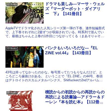
ドラマも楽しみ―マーサ・ウェル
03 Books
ズ『マーダーボット・ダイアリ
ー 下』【141冊目】
AppleTVでドラマ化された人気シリーズ第一弾の下巻。連作短編形式
で、上下巻それぞれに2篇ずつが収録されている。時系列で並んでい
て、最後はちゃんと上巻の1作目につながってくる（まあそりゃそう
なるよな、という展開なのでこれについては「ネタバ...
パンクもいろいろだな―『EL
03 Books
ZiNE vol.44』【143冊目】
43号は持ってなかったのかな。毎号買ってたつもりなんだけど、と
ころどころ歯抜けがある。 ということで『EL ZiNE』の44号、巻頭
はデトロイトのスカムメタルパンクス、Shitfuckerの2ndアルバム発
売記念インタヴューである。バンド名...
積読からの初読からの再読からの
03 Books
再読による読書論―アドラー＆ド
ーレン『本を読む本』【112冊
目】