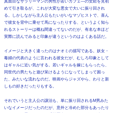
真面目なサラリーマンの男性が若いカフェ―の女給を見初
めて引き取るが、これが大変な悪女で大いに振り回され
る。しかしながら主人公もたいがいなマゾヒストで、喜ん
で彼女を背中に乗せて馬になったりする、というよく知ら
れるストーリーは概ね間違ってないのだが、有名な本ほど
実際に読んでみると印象が違うというのはよくある話だ。
イメージと大きく違ったのはナオミの描写である。妖女・
毒婦の代表のように言われる彼女だが、むしろ印象として
はギャルに近い気がする。若いギャルを嫁にもらったら、
同世代の男たちと遊び呆けるようになってしまって困っ
た、みたいな流れなのだ。映画やらジャズやら、わりと新
しもの好きだったりもする。
それでいうと主人公の譲治も、単に振り回されるM男みた
いなイメージだったのだが、意外と冷めた部分もあったり