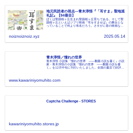
地元民読者の視点―青木淳悟『「耳すま」聖地巡
礼記』【94冊目】
ぼくは聖蹟桜ヶ丘生まれ聖蹟桜ヶ丘育ちである。そして聖
蹟桜ヶ丘といえばジブリ映画『耳をすませば』の舞台とな
っていることで何より有名だろう。さすがに昔の映画なの
で今とは（特に駅前は）だいぶ変わっているが、それでも
ちょっと歩けば映画の場面の痕跡と...
noiznoiznoiz.xyz
2025.05.14
青木淳悟／憧れの世界
青木淳悟 小説集『憧れの世界 ——翻案小説を書く』小説
家・青木淳悟の小説集『憧れの世界 ——翻案小説を書
く』を12月中旬に刊行いたしました。全国の書店で好評発
売中です。三島賞作家・青木淳悟はなぜ『耳をすませば』
の翻案をくり返すのか？「耳すま
www.kawariniyomuhito.com
Captcha Challenge - STORES
kawariniyomuhito.stores.jp