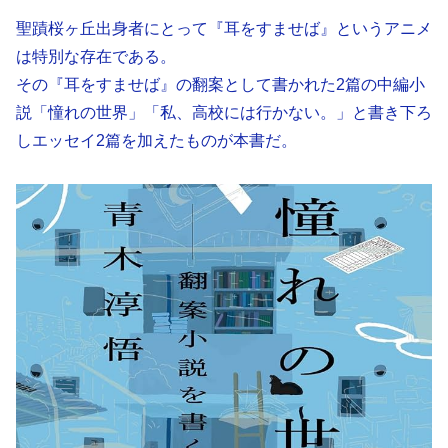
聖蹟桜ヶ丘出身者にとって『耳をすませば』というアニメ
は特別な存在である。
その『耳をすませば』の翻案として書かれた2篇の中編小
説「憧れの世界」「私、高校には行かない。」と書き下ろ
しエッセイ2篇を加えたものが本書だ。