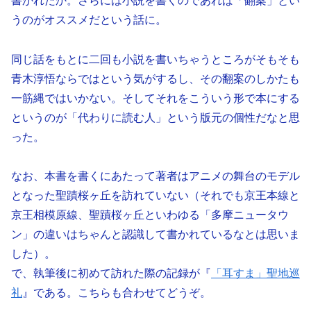
書かれたか。さらには小説を書くのであれば「翻案」とい
うのがオススメだという話に。
同じ話をもとに二回も小説を書いちゃうところがそもそも
青木淳悟ならではという気がするし、その翻案のしかたも
一筋縄ではいかない。そしてそれをこういう形で本にする
というのが「代わりに読む人」という版元の個性だなと思
った。
なお、本書を書くにあたって著者はアニメの舞台のモデル
となった聖蹟桜ヶ丘を訪れていない（それでも京王本線と
京王相模原線、聖蹟桜ヶ丘といわゆる「多摩ニュータウ
ン」の違いはちゃんと認識して書かれているなとは思いま
した）。
で、執筆後に初めて訪れた際の記録が『
「耳すま」聖地巡
礼
』である。こちらも合わせてどうぞ。