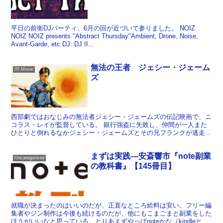
平日の前衛DJパーティ、6月の回が近づいて参りました。 NOIZ
NOIZ NOIZ presents "Abstract Thursday"Ambient, Drone, Noise,
Avant-Garde, etc.DJ: DJ II...
無法の王者 ジェシー・ジェーム
05 Movie
ズ
西部劇ではおなじみの無法者ジェシー・ジェームズの伝記映画で、ニ
コラス・レイが監督している。 銀行強盗に失敗し、仲間が一人また
ひとりと倒れるなかジェシー・ジェームズとその兄フランクが逃走す
るところから映画ははじまり、逃走を追いながら並行して彼...
まずは実践―安斎響市『note副業
Uncategorized
の教科書』【145冊目】
就職が決まったのはいいのだが、正直なところ給料は安い。フリー編
集者やジン制作は今後も続けるのだが、他にもこまごまと副業をした
ほうがいいなと思っている。とりあえずやっぱnoteかな（kindleとい