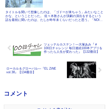
タイトルを聞いて想像したのは、「ゴドーが来ちゃう」みたいなこと
かな、ということだった。 佐々木敦さんが演劇の演出をするという
話を最初に聞いたのは、たしか昨年末くらいだったと思う。「NOIZ
NOIZ NOIZ」用の対談を収録したあとの雑談で...
ツェッテルカステン！―大塚あみ『＃
100日チャレンジ 毎日連続100本アプリを
作ったら人生が変わった』【132冊目】
ローカル＆グローバル―『EL ZiNE
vol.38』【134冊目】
コメント