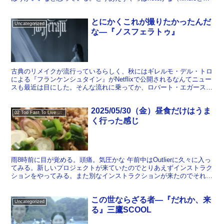
うのも検討したのだが、これはやっぱやめとこう...
とにかくこれが撮りたかったんだ
Uncategorized
な―『ノスフェラトゥ』
古典のリメイクが流行っているらしく、秋にはギレルモ・デル・トロ
による『フランケンシュタイン』がNetflixで公開されるなんてニュー
スも最近は目にした。そんな流れに乗ってか、ロバート・エガースの
『ノスフェラトゥ』リメイクもアメリカでは大ヒッ...
2025/05/30（金）昼食だけはうま
02 Too Fast To Live Too Young To Die
く行った感じ
雨8時前に目が覚める。頭痛。気圧かな 午前中はOutlierに久々に入っ
てみる。新しいプロジェクトが来ていたのでとりあえずインストラク
ションをやってみる。また別なインストラクションが来たのでそれも
やってみる。ここまでで2時間くらいかかっちゃ...
この世ならざる者―『だれか、来
Uncategorized
る』三鷹SCOOL