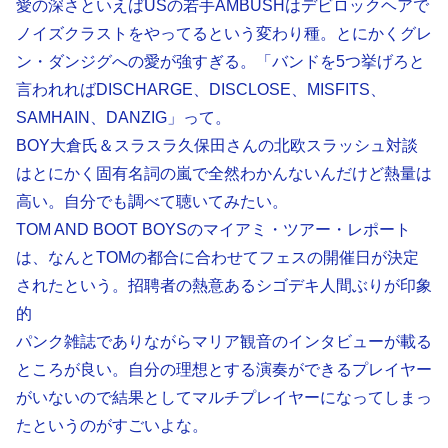
愛の深さといえばUSの若手AMBUSHはデビロックヘアで
ノイズクラストをやってるという変わり種。とにかくグレ
ン・ダンジグへの愛が強すぎる。「バンドを5つ挙げろと
言われればDISCHARGE、DISCLOSE、MISFITS、
SAMHAIN、DANZIG」って。
BOY大倉氏＆スラスラ久保田さんの北欧スラッシュ対談
はとにかく固有名詞の嵐で全然わかんないんだけど熱量は
高い。自分でも調べて聴いてみたい。
TOM AND BOOT BOYSのマイアミ・ツアー・レポート
は、なんとTOMの都合に合わせてフェスの開催日が決定
されたという。招聘者の熱意あるシゴデキ人間ぶりが印象
的
パンク雑誌でありながらマリア観音のインタビューが載る
ところが良い。自分の理想とする演奏ができるプレイヤー
がいないので結果としてマルチプレイヤーになってしまっ
たというのがすごいよな。