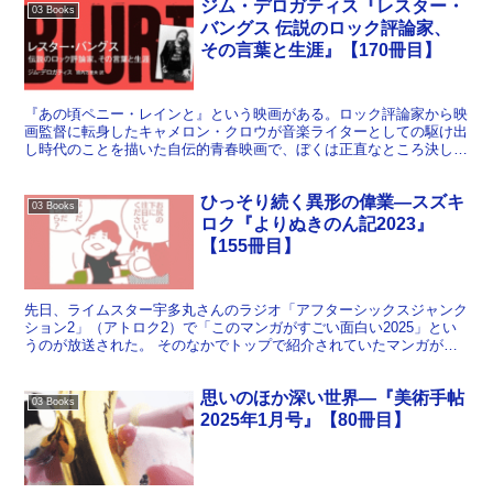
ジム・デロガティス『レスター・
03 Books
バングス 伝説のロック評論家、
その言葉と生涯』【170冊目】
『あの頃ペニー・レインと』という映画がある。ロック評論家から映
画監督に転身したキャメロン・クロウが音楽ライターとしての駆け出
し時代のことを描いた自伝的青春映画で、ぼくは正直なところ決して
好きではないのだが（色んな人を踏み台にしてきたことを美...
ひっそり続く異形の偉業―スズキ
03 Books
ロク『よりぬきのん記2023』
【155冊目】
先日、ライムスター宇多丸さんのラジオ「アフターシックスジャンク
ション2」（アトロク2）で「このマンガがすごい面白い2025」とい
うのが放送された。 そのなかでトップで紹介されていたマンガがス
ズキロク『よりぬきのん記2024』。紹介者が「手に...
思いのほか深い世界―『美術手帖
03 Books
2025年1月号』【80冊目】