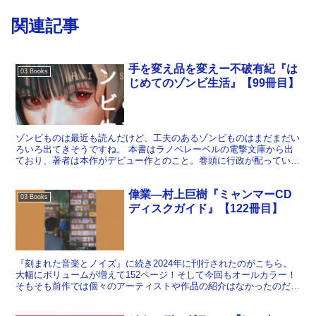
関連記事
手を変え品を変えー不破有紀『は
03 Books
じめてのゾンビ生活』【99冊目】
ゾンビものは最近も読んだけど、工夫のあるゾンビものはまだまだい
ろいろ出てきそうですね。 本書はラノベレーベルの電撃文庫から出
ており、著者は本作がデビュー作とのこと。巻頭に行政が配っている
ようなパンフを模した「はじめてのゾンビ生活」というカラ...
偉業―村上巨樹『ミャンマーCD
03 Books
ディスクガイド』【122冊目】
『刻まれた音楽とノイズ』に続き2024年に刊行されたのがこちら。
大幅にボリュームが増えて152ページ！そして今回もオールカラー！
そもそも前作では個々のアーティストや作品の紹介はなかったのだ
が、今回は著者がこれまでに入手したCDをすべてレビ...