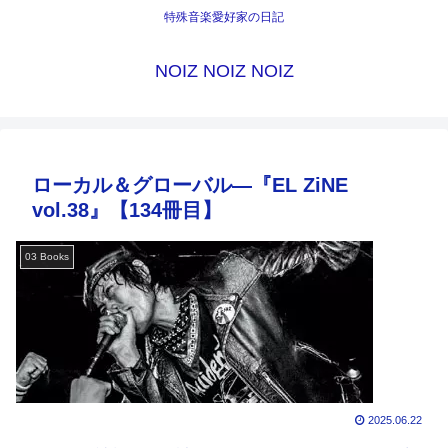
特殊音楽愛好家の日記
NOIZ NOIZ NOIZ
ローカル＆グローバル―『EL ZiNE
vol.38』【134冊目】
03 Books
2025.06.22