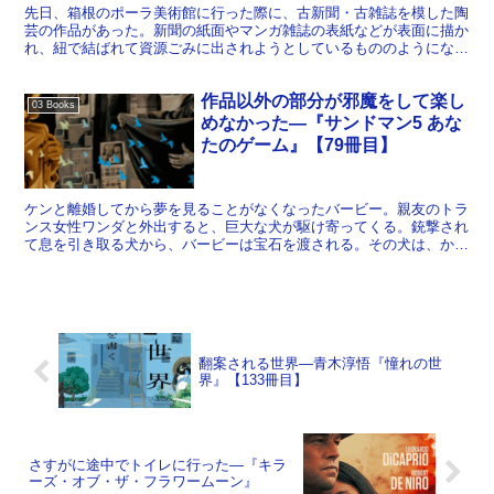
先日、箱根のポーラ美術館に行った際に、古新聞・古雑誌を模した陶
芸の作品があった。新聞の紙面やマンガ雑誌の表紙などが表面に描か
れ、紐で結ばれて資源ごみに出されようとしているもののようになっ
ているというものである。前にも別な美術館で観た記憶のあ...
作品以外の部分が邪魔をして楽し
03 Books
めなかった―『サンドマン5 あな
たのゲーム』【79冊目】
ケンと離婚してから夢を見ることがなくなったバービー。親友のトラ
ンス女性ワンダと外出すると、巨大な犬が駆け寄ってくる。銃撃され
て息を引き取る犬から、バービーは宝石を渡される。その犬は、かつ
て夢の中にいた家臣の一人だった。その晩、カッコーの使い...
翻案される世界―青木淳悟『憧れの世
界』【133冊目】
さすがに途中でトイレに行った―『キラ
ーズ・オブ・ザ・フラワームーン』