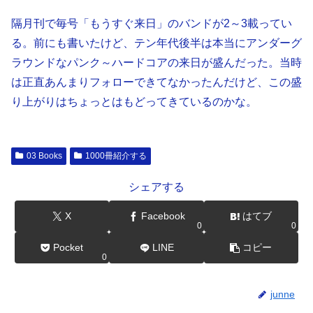
隔月刊で毎号「もうすぐ来日」のバンドが2～3載ってい
る。前にも書いたけど、テン年代後半は本当にアンダーグ
ラウンドなパンク～ハードコアの来日が盛んだった。当時
は正直あんまりフォローできてなかったんだけど、この盛
り上がりはちょっとはもどってきているのかな。
03 Books
1000冊紹介する
シェアする
X
Facebook
はてブ
0
0
Pocket
LINE
コピー
0
junne