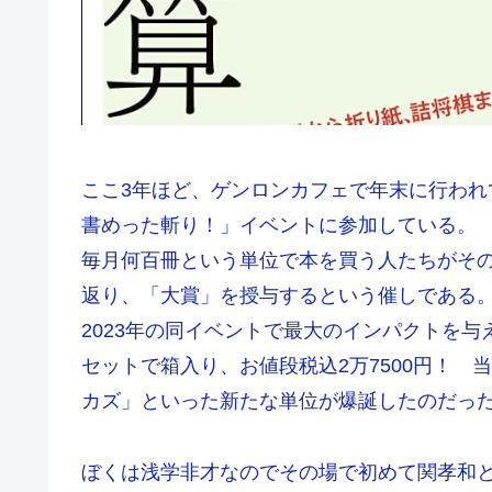
ここ3年ほど、ゲンロンカフェで年末に行わ
書めった斬り！」イベントに参加している。
毎月何百冊という単位で本を買う人たちがそ
返り、「大賞」を授与するという催しである
2023年の同イベントで最大のインパクトを
セットで箱入り、お値段税込2万7500円！ 
カズ」といった新たな単位が爆誕したのだっ
ぼくは浅学非才なのでその場で初めて関孝和