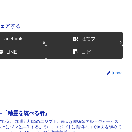
ェアする
Facebook
はてブ
0
0
LINE
コピー
junne
―『精霊を統べる者』
門1位。 20世紀初頭のエジプト。偉大な魔術師アル＝ジャーヒズ
人々はジンと共生するように。エジプトは魔術の力で国力を強めて
てしまっていた。そこから数十年後、イ...