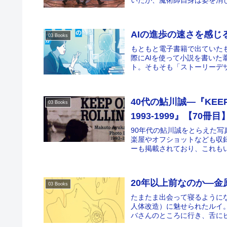
AIの進歩の速さを感じ
03 Books
もともと電子書籍で出ていた
際にAIを使って小説を書いた
ト。そもそも「ストーリーデザ
40代の鮎川誠―『KEEP ON
03 Books
1993-1999』【70冊目
90年代の鮎川誠をとらえた写
楽屋やオフショットなども収
ーも掲載されており、これもい
20年以上前なのか―金
03 Books
たまたま出会って寝るように
人体改造）に魅せられたルイ
バさんのところに行き、舌にピ