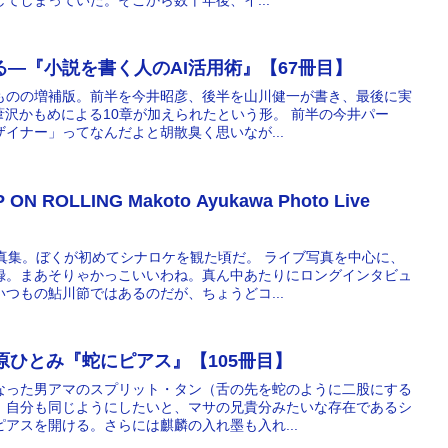
る―『小説を書く人のAI活用術』【67冊目】
ものの増補版。前半を今井昭彦、後半を山川健一が書き、最後に実
葦沢かもめによる10章が加えられたという形。 前半の今井パー
イナー」ってなんだよと胡散臭く思いなが...
 ROLLING Makoto Ayukawa Photo Live
】
真集。ぼくが初めてシナロケを観た頃だ。 ライブ写真を中心に、
録。まあそりゃかっこいいわね。真ん中あたりにロングインタビュ
つもの鮎川節ではあるのだが、ちょうどコ...
原ひとみ『蛇にピアス』【105冊目】
なった男アマのスプリット・タン（舌の先を蛇のように二股にする
。自分も同じようにしたいと、マサの兄貴分みたいな存在であるシ
アスを開ける。さらには麒麟の入れ墨も入れ...