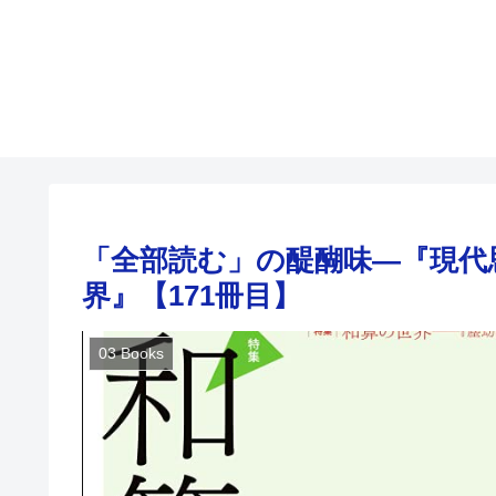
「全部読む」の醍醐味―『現代思想
界』【171冊目】
03 Books