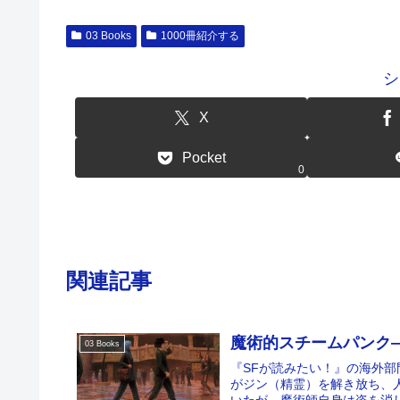
03 Books
1000冊紹介する
シ
X
Pocket
0
関連記事
魔術的スチームパンク
03 Books
『SFが読みたい！』の海外部
がジン（精霊）を解き放ち、
いたが、魔術師自身は姿を消し