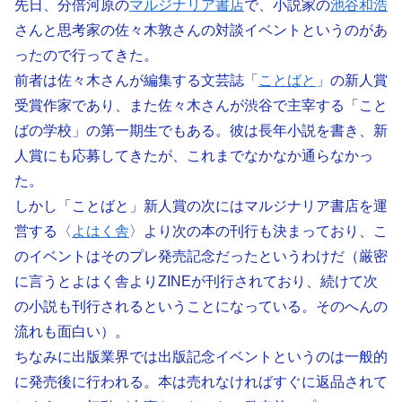
先日、分倍河原の
マルジナリア書店
で、小説家の
池谷和浩
さんと思考家の佐々木敦さんの対談イベントというのがあ
ったので行ってきた。
前者は佐々木さんが編集する文芸誌「
ことばと
」の新人賞
受賞作家であり、また佐々木さんが渋谷で主宰する「こと
ばの学校」の第一期生でもある。彼は長年小説を書き、新
人賞にも応募してきたが、これまでなかなか通らなかっ
た。
しかし「ことばと」新人賞の次にはマルジナリア書店を運
営する〈
よはく舎
〉より次の本の刊行も決まっており、こ
のイベントはそのプレ発売記念だったというわけだ（厳密
に言うとよはく舎よりZINEが刊行されており、続けて次
の小説も刊行されるということになっている。そのへんの
流れも面白い）。
ちなみに出版業界では出版記念イベントというのは一般的
に発売後に行われる。本は売れなければすぐに返品されて