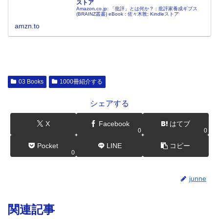
ストア
Amazon.co.jp: 「批評」とは何か？ : 批評家養成ギブス
(BRAINZ叢書) eBook : 佐々木敦: Kindleストア
amzn.to
03 Books
1000冊紹介する
シェアする
X
Facebook
はてブ
0
0
Pocket
LINE
コピー
0
junne
関連記事