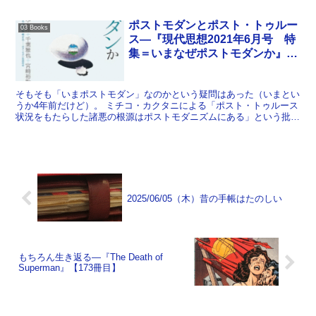
は老人に入れてもらえない。ということがわかるのがこ...
ポストモダンとポスト・トゥルー
03 Books
ス―『現代思想2021年6月号 特
集＝いまなぜポストモダンか』
【131冊目】
そもそも「いまポストモダン」なのかという疑問はあった（いまとい
うか4年前だけど）。 ミチコ・カクタニによる「ポスト・トゥルース
状況をもたらした諸悪の根源はポストモダニズムにある」という批判
にどのように応答するのかというのが起点となった特集と...
2025/06/05（木）昔の手帳はたのしい
もちろん生き返る―『The Death of
Superman』【173冊目】