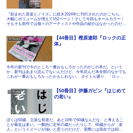
『刻まれた音楽とノイズ』に続き2024年に刊行されたのがこちら。
大幅にボリュームが増えて152ページ！そして今回もオールカラー！
そもそも前作では個々のアーティストや作品の紹介はなかったのだ
が、今回は著者がこれまでに入手したCDをすべてレビ...
【44冊目】樫原達郎『ロックの正
03 Books
体』
今年の新刊で今のところ一番おもしろかったのがこの本だ。という
か、新刊はあまり読んでないんだけど、今年読んだ本全部のなかでも
これが一番おもしろかったかもしれない。 タイトル通り、「ロック
とは何か」を論じた本である。とはいえよく「ロックとは覚悟...
【50冊目】伊藤ガビン『はじめて
03 Books
の老い』
ぼくは50歳、立派な初老だ。あと10年で60歳なんだな、と考えるこ
とが最近は多い。一般的に定年の歳だったりして、60歳からが「老
人」というイメージが強いと思うのだけど、実際には現在では60で