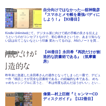
自分向けではなかった―舘神龍彦
03 Books
『スマホとメモ帳を最強バディに
しよう！』【93冊目】
Kindle Unlimitedにて。デジタル派に向けて紙の手帳の良さを伝えよ
うというのがコンセプトなので、初心者向きというか、あまり知らな
い話は出てこないなという印象 変わってるのは、A6のノートを買っ
てきて自分で罫線やフォーマットを書き...
【46冊目】永田希『再読だけが創
03 Books
造的な読書術である』（筑摩書
房）
昨年末に急逝した永田希さんの遺作となってしまった一冊で、デビュ
ー作『積読こそが完全な読書術である』の続編的な本である。 めち
ゃめちゃシンプルに言うと、「本は何度も読んだほうがいい」という
ことを言っている。前作でも言っていた「本を読むことの不...
偉業―村上巨樹『ミャンマーCD
03 Books
ディスクガイド』【122冊目】