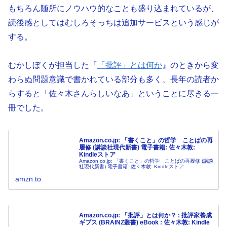
もちろん随所にノウハウ的なことも盛り込まれているが、
読後感としてはむしろそっちは追加サービスという感じが
する。
むかしぼくが担当した『
「批評」とは何か
』のときから変
わらぬ問題意識で書かれている部分も多く、長年の読者か
らすると「佐々木さんらしいなあ」ということに尽きる一
冊でした。
Amazon.co.jp: 「書くこと」の哲学 ことばの再
履修 (講談社現代新書) 電子書籍: 佐々木敦:
Kindleストア
Amazon.co.jp: 「書くこと」の哲学 ことばの再履修 (講談
社現代新書) 電子書籍: 佐々木敦: Kindleストア
amzn.to
Amazon.co.jp: 「批評」とは何か？ : 批評家養成
ギブス (BRAINZ叢書) eBook : 佐々木敦: Kindle