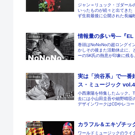
ジャン＝リュック・ゴダール
いったものが続々と出てきた（
ず生前最後に公開された長編映
情報量の多い号―『EL Zi
03 Books
巻頭はNoNoNoの超ロング
かしその後また活動休止に、
ーのSK氏の熱意が印象に残る
実は「渋谷系」で一番好き
03 Books
ス・ミュージック vol.
小西康陽を特集したムック。
去には小山田圭吾や細野晴臣
デザインワークはCDやレコー
カラフル＆エキゾチック―
03 Books
ワールドミュージックのライ