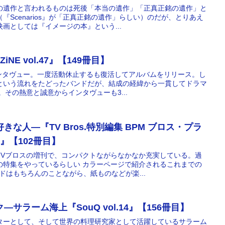
の遺作と言われるものは死後「本当の遺作」「正真正銘の遺作」と
『Scenarios』が「正真正銘の遺作」らしい）のだが、とりあえ
画としては『イメージの本』という...
NE vol.47』【149冊目】
インタヴュー。一度活動休止するも復活してアルバムをリリース。し
という流れをたどったバンドだが、結成の経緯から一貫してドラマ
。その熱意と誠意からインタヴューも3...
な人―『TV Bros.特別編集 BPM ブロス・プラ
4』【102冊目】
TVブロスの増刊で、コンパクトながらなかなか充実している。過
の特集をやっているらしい カラーページで紹介されるこれまでの
ドはもちろんのことながら、紙ものなどが楽...
サラーム海上『SouQ vol.14』【156冊目】
ターとして、そして世界の料理研究家として活躍しているサラーム