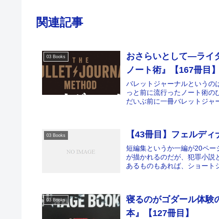
関連記事
おさらいとして―ライ
03 Books
ノート術』【167冊目
バレットジャーナルというの
っと前に流行ったノート術の
だいぶ前に一冊バレットジャー
【43冊目】フェルデ
03 Books
短編集というか一編が20ペ
が描かれるのだが、犯罪小説
あるものもあれば、ショートシ
寝るのがゴダール体験
03 Books
本』【127冊目】