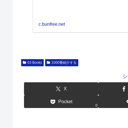
c.bunfree.net
03 Books
1000冊紹介する
シ
X
Pocket
0