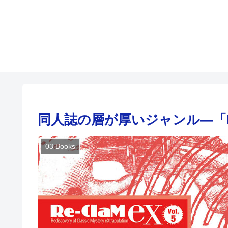
同人誌の層が厚いジャンル―「Re-Cl
03 Books