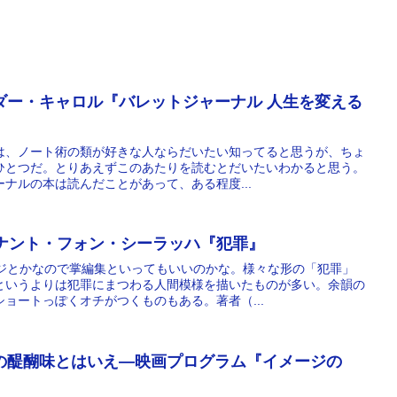
ダー・キャロル『バレットジャーナル 人生を変える
】
は、ノート術の類が好きな人ならだいたい知ってると思うが、ちょ
ひとつだ。とりあえずこのあたりを読むとだいたいわかると思う。
ナルの本は読んだことがあって、ある程度...
ィナント・フォン・シーラッハ『犯罪』
ージとかなので掌編集といってもいいのかな。様々な形の「犯罪」
というよりは犯罪にまつわる人間模様を描いたものが多い。余韻の
ョートっぽくオチがつくものもある。著者（...
の醍醐味とはいえ―映画プログラム『イメージの