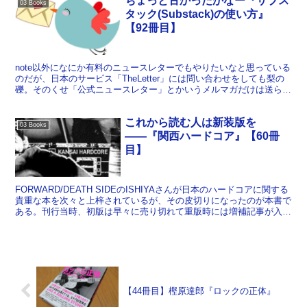
ちょっと古かったかなー『サブス
03 Books
タック(Substack)の使い方』
【92冊目】
note以外になにか有料のニュースレターでもやりたいなと思っている
のだが、日本のサービス「TheLetter」には問い合わせをしても梨の
礫。そのくせ「公式ニュースレター」とかいうメルマガだけは送られ
てくるうえに解除方法がわからないという状況...
これから読む人は新装版を
03 Books
――『関西ハードコア』【60冊
目】
FORWARD/DEATH SIDEのISHIYAさんが日本のハードコアに関する
貴重な本を次々と上梓されているが、その皮切りになったのが本書で
ある。刊行当時、初版は早々に売り切れて重版時には増補記事が入
り、さらに最近は別な版元からCD付きの...
【44冊目】樫原達郎『ロックの正体』