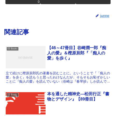
0
junne
関連記事
【46～47冊目】谷崎潤一郎『痴
03 Books
人の愛』＆樫原辰郎『「痴人の
愛」を歩く』
立て続けに樫原辰郎氏の著書を読むことに。ということで『「痴人の
愛」を歩く』を読もうと思ったわけなんだが、そもそもお恥ずかしい
ことに『痴人の愛』を読んでいない（谷崎は『春琴抄』しか読んでな
いのだ）。ということで、まずは『痴人の愛』から。 真面...
本を通した精神史―松田行正『書
03 Books
物とデザイン』【89冊目】