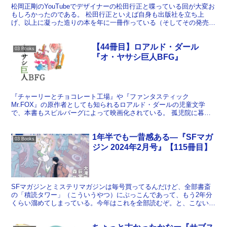
松岡正剛のYouTubeでデザイナーの松田行正と喋っている回が大変お
もしろかったのである。 松田行正といえば自身も出版社を立ち上
げ、以上に凝った造りの本を年に一冊作っている（そしてその発売に
絡めて毎年自分のバンドのライヴをやっている）という...
【44冊目】ロアルド・ダール
03 Books
『オ・ヤサシ巨人BFG』
『チャーリーとチョコレート工場』や『ファンタスティック
Mr.FOX』の原作者としても知られるロアルド・ダールの児童文学
で、本書もスピルバーグによって映画化されている。 孤児院に暮ら
す少女ソフィーが眠れない夜、窓の外を見るとそこには巨人が！...
1年半でも一昔感ある―『SFマガ
03 Books
ジン 2024年2月号』【115冊目】
SFマガジンとミステリマガジンは毎号買ってるんだけど、全部書斎
の「積読タワー」（こういうやつ）にぶっこんであって、もう2年分
くらい溜めてしまっている。今年はこれを全部読むぞ。と、こないだ
決めた。ということでまずは目についた中で一番古いSFマ...