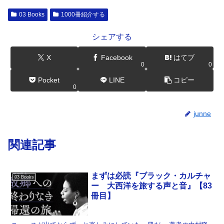
03 Books
1000冊紹介する
シェアする
X
Facebook
はてブ
0
0
Pocket
LINE
コピー
0
junne
関連記事
まずは必読『ブラック・カルチャ
03 Books
ー 大西洋を旅する声と音』【83
冊目】