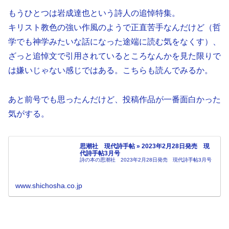
もうひとつは岩成達也という詩人の追悼特集。
キリスト教色の強い作風のようで正直苦手なんだけど（哲
学でも神学みたいな話になった途端に読む気をなくす）、
ざっと追悼文で引用されているところなんかを見た限りで
は嫌いじゃない感じではある。こちらも読んでみるか。
あと前号でも思ったんだけど、投稿作品が一番面白かった
気がする。
思潮社 現代詩手帖 » 2023年2月28日発売 現
代詩手帖3月号
詩の本の思潮社 2023年2月28日発売 現代詩手帖3月号
www.shichosha.co.jp