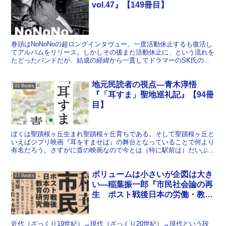
vol.47』【149冊目】
巻頭はNoNoNoの超ロングインタヴュー。一度活動休止するも復活し
てアルバムをリリース。しかしその後また活動休止に、という流れを
たどったバンドだが、結成の経緯から一貫してドラマーのSK氏の熱
意が印象に残る。その熱意と誠意からインタヴューも3...
地元民読者の視点―青木淳悟
03 Books
『「耳すま」聖地巡礼記』【94冊
目】
ぼくは聖蹟桜ヶ丘生まれ聖蹟桜ヶ丘育ちである。そして聖蹟桜ヶ丘と
いえばジブリ映画『耳をすませば』の舞台となっていることで何より
有名だろう。さすがに昔の映画なので今とは（特に駅前は）だいぶ変
わっているが、それでもちょっと歩けば映画の場面の痕跡と...
ボリュームは小さいが企図は大き
03 Books
い―稲葉振一郎『市民社会論の再
生 ポスト戦後日本の労働・教育
研究』【119冊目】
近代（ざっくり19世紀）→現代（ざっくり20世紀）→現代という段