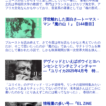
ニュースが出てからずっと楽しみにしていた一冊だ。 著者の中村隆
之氏は早稲田大学の教授で、専門はフランスおよびカリブ海文学。ア
フリカ文化なんかもやっており、音楽系の著書としては『魂の形式
コレット・マニー論』という本をカンパニー社から出してい...
浮世離れした面白さ―トーマス・
03 Books
マン『魔の山 Ⅰ』【144冊目】
プルーストを読み終えて、さて今度は何を読もうかなと考えていたの
だが、そこで思いたったのが『魔の山』であった。サナトリウムを舞
台にして書かれた小説で、しかも執筆期間が第一次世界大戦を挟んだ
ことで当初の予定と大幅に変わったのだという。これはまさ...
デヴィッドといえばボウイとヨハ
03 Books
ンセンとリンチとフィンチャー
―『ユリイカ2025年4月号 特集
＝デヴィッド・リンチ』【126冊
目】
「ユリイカ」のデヴィッド・リンチ追悼号。リンチの追悼特集みたい
なものってあまりチェックしてないのですが、滝本誠さんはどこかに
書いたのかな（とりあえずこれには載ってなかった）。 巻頭の未邦
訳インタヴューはなんとなく話題がとっ散らかった感じはあ...
情報量の多い号―『EL ZiNE
03 Books