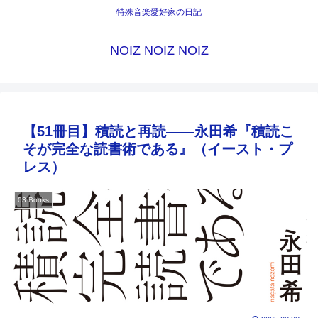
特殊音楽愛好家の日記
NOIZ NOIZ NOIZ
【51冊目】積読と再読――永田希『積読こ
そが完全な読書術である』（イースト・プ
レス）
03 Books