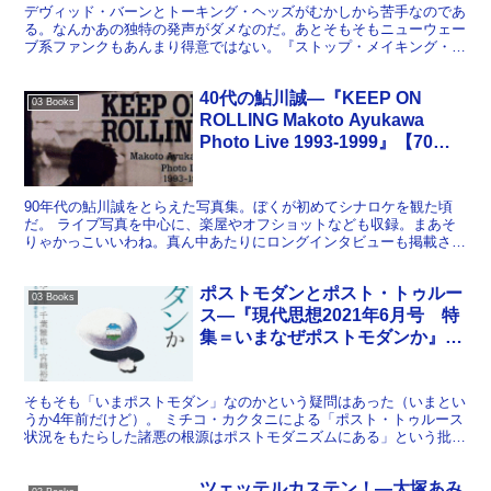
デヴィッド・バーンとトーキング・ヘッズがむかしから苦手なのであ
る。なんかあの独特の発声がダメなのだ。あとそもそもニューウェー
ブ系ファンクもあんまり得意ではない。『ストップ・メイキング・セ
ンス』なんかを観ても、苦手さがつのるばかり。だったのだ...
40代の鮎川誠―『KEEP ON
03 Books
ROLLING Makoto Ayukawa
Photo Live 1993-1999』【70冊
目】
90年代の鮎川誠をとらえた写真集。ぼくが初めてシナロケを観た頃
だ。 ライブ写真を中心に、楽屋やオフショットなども収録。まあそ
りゃかっこいいわね。真ん中あたりにロングインタビューも掲載され
ており、これもいつもの鮎川節ではあるのだが、ちょうどコ...
ポストモダンとポスト・トゥルー
03 Books
ス―『現代思想2021年6月号 特
集＝いまなぜポストモダンか』
【131冊目】
そもそも「いまポストモダン」なのかという疑問はあった（いまとい
うか4年前だけど）。 ミチコ・カクタニによる「ポスト・トゥルース
状況をもたらした諸悪の根源はポストモダニズムにある」という批判
にどのように応答するのかというのが起点となった特集と...
ツェッテルカステン！―大塚あみ