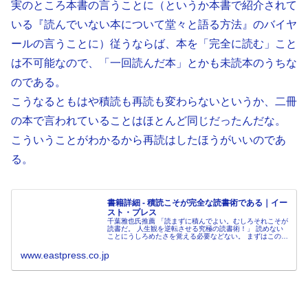
実のところ本書の言うことに（というか本書で紹介されて
いる『読んでいない本について堂々と語る方法』のバイヤ
ールの言うことに）従うならば、本を「完全に読む」こと
は不可能なので、「一回読んだ本」とかも未読本のうちな
のである。
こうなるともはや積読も再読も変わらないというか、二冊
の本で言われていることはほとんど同じだったんだな。
こういうことがわかるから再読はしたほうがいいのであ
る。
書籍詳細 - 積読こそが完全な読書術である｜イー
スト・プレス
千葉雅也氏推薦 「読まずに積んでよい。むしろそれこそが
読書だ。 人生観を逆転させる究極の読書術！」 読めない
ことにうしろめたさを覚える必要などない。 まずはこの本
を読んで、堂々と本を積もう。 気鋭の書評家が放つ、逆説
的読書論！ 情報が濁流の...
www.eastpress.co.jp