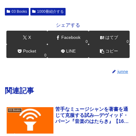
03 Books
1000冊紹介する
シェアする
X
Facebook
はてブ
0
0
Pocket
LINE
コピー
0
junne
関連記事
苦手なミュージシャンを著書を通
03 Books
じて克服する試み―デヴィッド・
バーン『音楽のはたらき』【165
冊目】