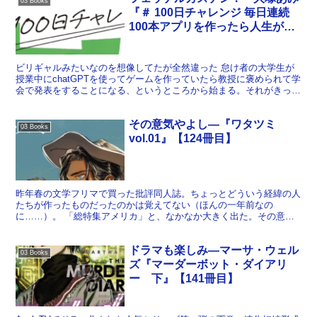
03 Books
『＃ 100日チャレンジ 毎日連続
100本アプリを作ったら人生が変
わった』【132冊目】
ビリギャルみたいなのを想像してたが全然違った 怠け者の大学生が
授業中にchatGPTを使ってゲームを作っていたら教授に褒められて学
会で発表をすることになる、というところから始まる。それがきっか
けで100日間毎日新しいプログラミングをするとい...
その意気やよし―『ワタツミ
03 Books
vol.01』【124冊目】
昨年春の文学フリマで買った批評同人誌。ちょっとどういう経緯の人
たちが作ったものだったのかは覚えてない（ほんの一年前なの
に……）。 「総特集アメリカ」と、なかなか大きく出た。その意気
やよし。まだバイデン政権だったころなんだな。目次は以下の通り...
ドラマも楽しみ―マーサ・ウェル
03 Books
ズ『マーダーボット・ダイアリ
ー 下』【141冊目】