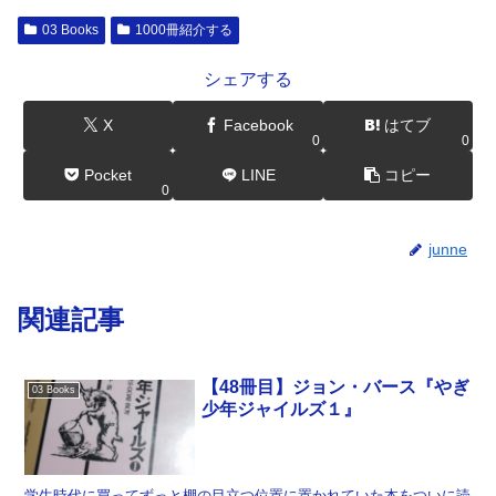
03 Books
1000冊紹介する
シェアする
X
Facebook
はてブ
0
0
Pocket
LINE
コピー
0
junne
関連記事
【48冊目】ジョン・バース『やぎ
03 Books
少年ジャイルズ１』
学生時代に買ってずっと棚の目立つ位置に置かれていた本をついに読