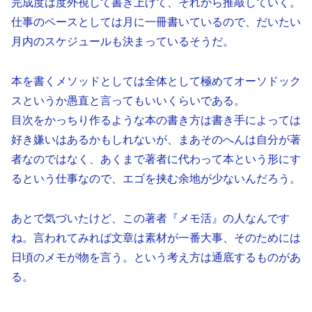
完成度は度外視して書き上げて、それから推敲していく。
仕事のペースとしては月に一冊書いているので、だいたい
月内のスケジュールも決まっているそうだ。
本を書くメソッドとしては全体として極めてオーソドック
スというか愚直と言ってもいいくらいである。
目次をかっちり作るような本の書き方は書き手によっては
好き嫌いはあるかもしれないが、まあそのへんは自分が著
者なのではなく、あくまで著者に代わって本という形にす
るという仕事なので、エゴを挟む余地が少ないんだろう。
あとで気づいたけど、この著者『メモ活』の人なんです
ね。言われてみれば文章は素材が一番大事、そのためには
日頃のメモが物を言う。という考え方は通底するものがあ
る。