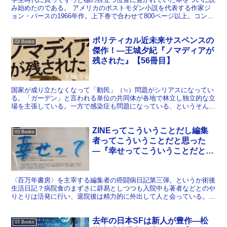
み始めたのである。 アメリカのポストモダン小説を代表する作家ジ
ョン・バースの1966年作。上下巻で合わせて800ページ以上。コンピ
ューターシステムに支配された大学を舞台に、やぎと...
ポリティカル近未来サスペンスの
03 Books
傑作！―王城夕紀『ノマディアが
残された』【56冊目】
国家が成り立たなくなって「動民」（≒）問題がシリアスになってい
る。「ガーデン」と言われる単位の共同体が各地で林立し独立的な立
場を主張している。一方で感染症も問題になっている、というそんな
近未来。 主人公は日本の外務省の秘密部署「複製課（レプ...
ZINEってこういうことだし編集
03 Books
者ってこういうことだと思った
―『幸せってこういうことだと思
う日記』【82冊目】
〈百万年書房〉を主宰する編集者の癌闘病日記第三弾。というか術後
生活日記？病院食のまずさに辟易としつつも入院中も著者などとのや
りとりは活発に行い、退院後は精力的に外出して人と会っている。基
本的なことなんだけど編集者として大事なことだなあと改め...
去年の日本SFは新人が豊作―松
03 Books