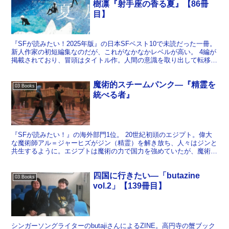
樹凛『射手座の香る夏』【86冊
目】
『SFが読みたい！2025年版』の日本SFベスト10で未読だった一冊。
新人作家の初短編集なのだが、これがなかなかレベルが高い。 4編が
掲載されており、冒頭はタイトル作。人間の意識を取り出して転移さ
せることができるようになっているという設定...
魔術的スチームパンク―『精霊を
03 Books
統べる者』
『SFが読みたい！』の海外部門1位。 20世紀初頭のエジプト。偉大
な魔術師アル＝ジャーヒズがジン（精霊）を解き放ち、人々はジンと
共生するように。エジプトは魔術の力で国力を強めていたが、魔術師
自身は姿を消してしまっていた。そこから数十年後、イ...
四国に行きたい―「butazine
03 Books
vol.2」【139冊目】
シンガーソングライターのbutajiさんによるZINE。高円寺の蟹ブック