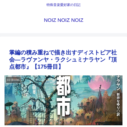
特殊音楽愛好家の日記
NOIZ NOIZ NOIZ
掌編の積み重ねで描き出すディストピア社
会―ラヴァンヤ・ラクシュミナラヤン『頂
点都市』【175冊目】
03 Books