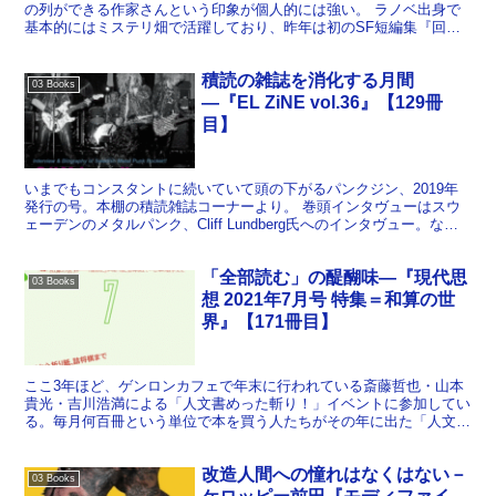
の列ができる作家さんという印象が個人的には強い。 ラノベ出身で
基本的にはミステリ畑で活躍しており、昨年は初のSF短編集『回
樹』を刊行（おもしろかった）。ぼくが初めて読んだのは『楽...
積読の雑誌を消化する月間
03 Books
―『EL ZiNE vol.36』【129冊
目】
いまでもコンスタントに続いていて頭の下がるパンクジン、2019年
発行の号。本棚の積読雑誌コーナーより。 巻頭インタヴューはスウ
ェーデンのメタルパンク、Cliff Lundberg氏へのインタヴュー。なん
となく難しい人のようで、リード文でもイ...
「全部読む」の醍醐味―『現代思
03 Books
想 2021年7月号 特集＝和算の世
界』【171冊目】
ここ3年ほど、ゲンロンカフェで年末に行われている斎藤哲也・山本
貴光・吉川浩満による「人文書めった斬り！」イベントに参加してい
る。毎月何百冊という単位で本を買う人たちがその年に出た「人文
書」（ここではかなり広義）を振り返り、「大賞」を授与する...
改造人間への憧れはなくはない－
03 Books