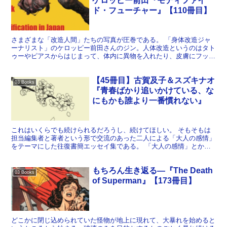
ケロッピー前田『モディファイ
ド・フューチャー』【110冊目】
さまざまな「改造人間」たちの写真が圧巻である。 「身体改造ジャ
ーナリスト」のケロッピー前田さんのジン。人体改造というのはタト
ゥーやピアスからはじまって、体内に異物を入れたり、皮膚にフック
をつけてぶら下げられたりと様々なのだが、そういったシー...
【45冊目】古賀及子＆スズキナオ
03 Books
『青春ばかり追いかけている、な
にもかも誰より一番慣れない』
これはいくらでも続けられるだろうし、続けてほしい。 そもそもは
担当編集者と著者という形で交流のあった二人による「大人の感情」
をテーマにした往復書簡エッセイ集である。 「大人の感情」とか言
われると、なにかセクシーなものを想像しちゃったりするか...
もちろん生き返る―『The Death
03 Books
of Superman』【173冊目】
どこかに閉じ込められていた怪物が地上に現れて、大暴れを始めると