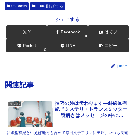
03 Books
1000冊紹介する
シェアする
X
Facebook
はてブ
0
0
Pocket
LINE
コピー
0
junne
関連記事
技巧の妙は伝わります―斜線堂有
03 Books
紀『ミステリ・トランスミッター
ー 謎解きはメッセージの中に』
（双葉社）【53冊目】
斜線堂有紀といえば地方も含めて毎回文学フリマに出店、いつも長蛇