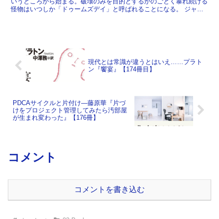
いうところから始まる。破壊のみを目的とするかのごとく暴れ続ける
怪物はいつしか「ドゥームズデイ」と呼ばれることになる。 ジャス
ティス・リーグの面々が立ち向かうがことごとくやらていく...
現代とは常識が違うとはいえ……プラト
ン『饗宴』【174冊目】
PDCAサイクルと片付け―藤原華『片づ
けをプロジェクト管理してみたら汚部屋
が生まれ変わった』【176冊】
コメント
コメントを書き込む